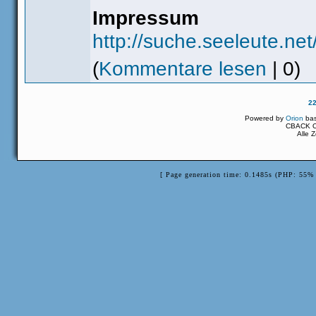
Impressum
http://suche.seeleute.ne
(
Kommentare lesen
| 0)
2
Powered by
Orion
ba
CBACK Or
Alle 
[ Page generation time: 0.1485s (PHP: 55% 