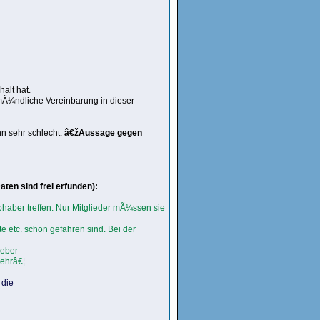
alt hat.
mÃ¼ndliche Vereinbarung in dieser
n sehr schlecht.
â€žAussage gegen
ten sind frei erfunden):
haber treffen. Nur Mitglieder mÃ¼ssen sie
te etc. schon gefahren sind. Bei der
heber
ehrâ€¦.
 die