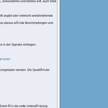
n, Junioradmins und Admins evtl. auch Geld
l angibt oder vielleicht seefahrtsfremde
n, dass daraus wÃ¼ste Beschimpfungen und
s in der Signatur eintragen.
al lesen
 hochgeladen werden. Die QualitÃ¤t der
 Dank fÃ¼r die nette UnterstÃ¼tzung.