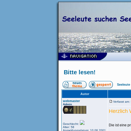
Bitte lesen!
Seeleute
Autor
webmaster
Verfasst am:
Admin
Herzlich
Geschlecht:
Die ist eine p
Alter: 58
Anmeldungsdatum: 10.06.2001