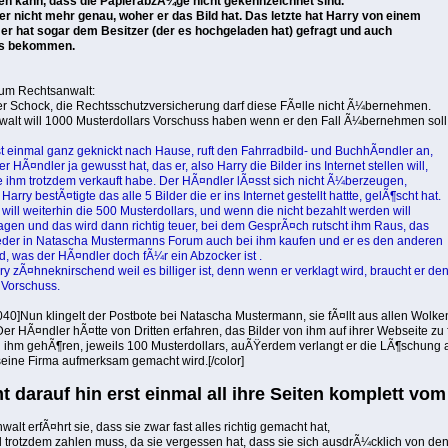
gen kann, dass die PapierabzÃ¼ge nicht gekennzeichnet sind.
er nicht mehr genau, woher er das Bild hat. Das letzte hat Harry von einem
 er hat sogar dem Besitzer (der es hochgeladen hat) gefragt und auch
is bekommen.
zum Rechtsanwalt:
r Schock, die Rechtsschutzversicherung darf diese FÃ¤lle nicht Ã¼bernehmen.
alt will 1000 Musterdollars Vorschuss haben wenn er den Fall Ã¼bernehmen soll
st einmal ganz geknickt nach Hause, ruft den Fahrradbild- und BuchhÃ¤ndler an,
er HÃ¤ndler ja gewusst hat, das er, also Harry die Bilder ins Internet stellen will,
e ihm trotzdem verkauft habe. Der HÃ¤ndler lÃ¤sst sich nicht Ã¼berzeugen,
 Harry bestÃ¤tigte das alle 5 Bilder die er ins Internet gestellt hattte, gelÃ¶scht hat.
will weiterhin die 500 Musterdollars, und wenn die nicht bezahlt werden will
lagen und das wird dann richtig teuer, bei dem GesprÃ¤ch rutscht ihm Raus, das
eder in Natascha Mustermanns Forum auch bei ihm kaufen und er es den anderen
d, was der HÃ¤ndler doch fÃ¼r ein Abzocker ist .
ry zÃ¤hneknirschend weil es billiger ist, denn wenn er verklagt wird, braucht er de
 Vorschuss.
40]Nun klingelt der Postbote bei Natascha Mustermann, sie fÃ¤llt aus allen Wolken
 Der HÃ¤ndler hÃ¤tte von Dritten erfahren, das Bilder von ihm auf ihrer Webseite zu 
h ihm gehÃ¶ren, jeweils 100 Musterdollars, auÃŸerdem verlangt er die LÃ¶schung a
seine Firma aufmerksam gemacht wird.[/color]
t darauf hin erst einmal all ihre Seiten komplett vom
lt erfÃ¤hrt sie, dass sie zwar fast alles richtig gemacht hat,
 trotzdem zahlen muss, da sie vergessen hat, dass sie sich ausdrÃ¼cklich von den I