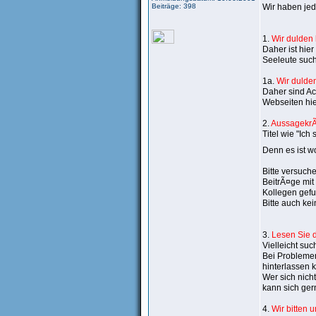
Beiträge: 398
Wir haben jed
1.
Wir dulden
Daher ist hier
Seeleute such
1a.
Wir dulde
Daher sind Ac
Webseiten hier
2.
AussagekrÃ¤
Titel wie "Ich
Denn es ist w
Bitte versuche
BeitrÃ¤ge mit
Kollegen gef
Bitte auch ke
3.
Lesen Sie 
Vielleicht suc
Bei Problemen
hinterlassen 
Wer sich nich
kann sich ger
4.
Wir bitten