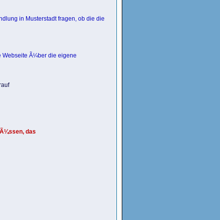
dlung in Musterstadt fragen, ob die die
ne Webseite Ã¼ber die eigene
rauf
 mÃ¼ssen, das