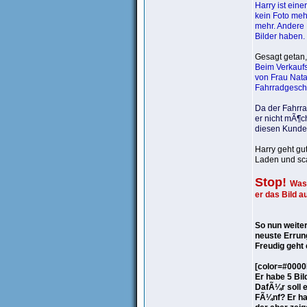
Harry ist ein
kein Foto meh
mehr. Andere 
Bilder haben.
Gesagt getan
Beim Verkauf
von Frau Nata
Fahrradgeschic
Da der Fahrra
er nicht mÃ¶ch
diesen Kunden
Harry geht g
Laden und sca
Stop!
Was 
er das Bild a
So nun weiter
neuste Errun
Freudig geht
[color=#0000
Er habe 5 Bild
DafÃ¼r soll e
FÃ¼nf? Er ha