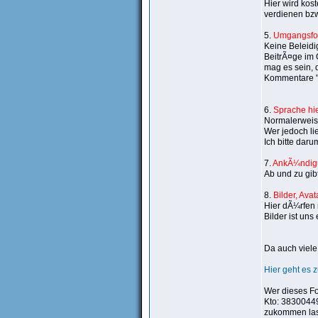
Hier wird kos
verdienen bz
5.
Umgangsfo
Keine Beleidi
BeitrÃ¤ge im O
mag es sein, 
Kommentare "u
6.
Sprache hi
Normalerweise
Wer jedoch li
Ich bitte dar
7.
AnkÃ¼ndig
Ab und zu gi
8.
Bilder, Ava
Hier dÃ¼rfen 
Bilder ist un
Da auch viele
Hier geht es
Wer dieses Fo
Kto: 3830044
zukommen las