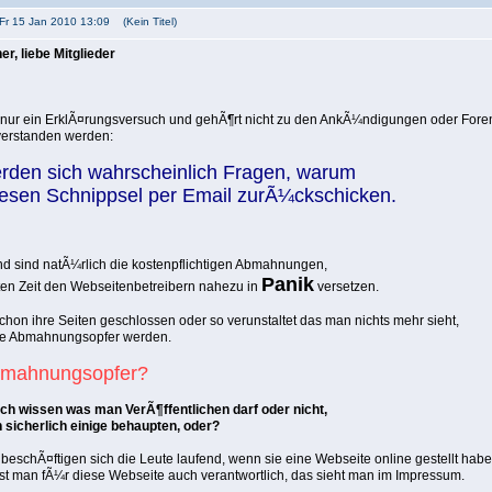
 Fr 15 Jan 2010 13:09 (Kein Titel)
r, liebe Mitglieder
 nur ein ErklÃ¤rungsversuch und gehÃ¶rt nicht zu den AnkÃ¼ndigungen oder Foren
verstanden werden:
erden sich wahrscheinlich Fragen, warum
diesen Schnippsel per Email zurÃ¼ckschicken.
d sind natÃ¼rlich die kostenpflichtigen Abmahnungen,
Panik
tzten Zeit den Webseitenbetreibern nahezu in
versetzen.
chon ihre Seiten geschlossen oder so verunstaltet das man nichts mehr sieht,
ine Abmahnungsopfer werden.
bmahnungsopfer?
h wissen was man VerÃ¶ffentlichen darf oder nicht,
sicherlich einige behaupten, oder?
t beschÃ¤ftigen sich die Leute laufend, wenn sie eine Webseite online gestellt habe
ist man fÃ¼r diese Webseite auch verantwortlich, das sieht man im Impressum.