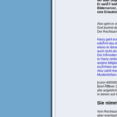
der aber zei
Er weiÃŸ leid
Bilderserver,
eine Erlaubn
Also geht er 
Dort kommt de
Der Rechtsanw
Harry geht er
erklÃ¤rt das d
wieso er dies
auch nicht als
Der HÃ¤ndler 
er Harry verk
andere Mitgli
erzÃ¤hlen wir
Also zahlt Har
Musterdollars
[color=##0080
Brief Ã¶ffnet:
alle angeblic
in denen auf 
Sie nimm
Vom Rechtsanwa
aber eventuell