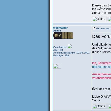
Danke das Sie
Ich wÃ¼nsche 
Sonja (die li
webmaster
Verfasst am:
Admin
Das Forum
Und gilt ab h
Geschlecht:
das Mitglied
Alter: 58
dieses Textes
Anmeldungsdatum: 10.06.2001
Beiträge: 398
Ich, Benutzern
http://suche.s
Ausserdem erk
verantwortlich 
fÃ¼r das rest
Liebe GrÃ¼Ã
Sonja