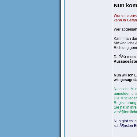
Nun komm
Wer eine pri
kann in Gefah
Wer abgemahn
Kann man das?
MÃ¼ndliche Ab
Richtung gem
DafÃ¼r muss 
Aussageâ€œ
Nun will ich
wie gesagt d
Natascha Must
anmelden um 
Die Mitglieder
Registrierung
Sie hat in ih
verÃ¶ffentlic
Nun gibt es i
schÃ¶nsten Bi