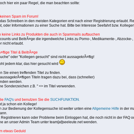
och hier ein paar Regel, die man beachten sollte:
 keinen Spam im Forum!
 das Schreiben in den meisten Kategorien erst nach einer Registrierung erlaubt. Reg
t, oder Informationen zu einer Suche hat. Bitte bei Interesse Seefahrt bzw. Kolleg
n keine Links zu Produkten die auch in Spammails auftauchen
counts und BeitrÃ¤ge die irgendwelche Links zu Porno-, Medikamente-, Abzocke-,
 nicht erlaubt.
ftige Titel & BeitrÃ¤ge
 suche" oder "Kollegen gesucht" sind nicht aussagekrÃ¤ftig!
ohl jedem klar, das hier gesucht wird
n Sie einen treffenden Titel zu finden.
 aussagekrÃ¤ftigen Titeln tragen dazu bei, dass (schneller)
unden werden.
ine Sonderzeichen z.B. " <> im Titel verwenden.
die
FAQ's
und benutzen Sie die
SUCHFUNKTION.
ht ja schon ein Kollege!
 zur Bedienung der Kollegensuche ist weiter unten eine
Allgemeine Hilfe
in der m
kann.
t Registrieren kann oder Probleme beim Einloggen hat, die noch nicht in der FAQ od
ne an unser Admin Team unter team[at]seeleute.net wenden.
 um etwas Geduld