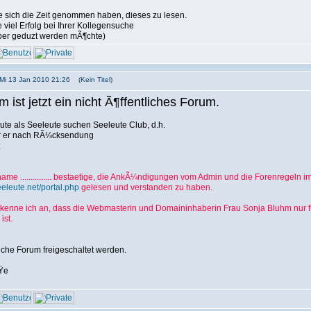
 sich die Zeit genommen haben, dieses zu lesen.
viel Erfolg bei Ihrer Kollegensuche
eber geduzt werden mÃ¶chte)
 Mi 13 Jan 2010 21:26 (Kein Titel)
 ist jetzt ein nicht Ã¶ffentliches Forum.
eute als Seeleute suchen Seeleute Club, d.h.
er er nach RÃ¼cksendung
:
ame ............... bestaetige, die AnkÃ¼ndigungen vom Admin und die Forenregeln i
eeleute.net/portal.php
gelesen und verstanden zu haben.
enne ich an, dass die Webmasterin und Domaininhaberin Frau Sonja Bluhm nur fue
ist.
liche Forum freigeschaltet werden.
Ÿe