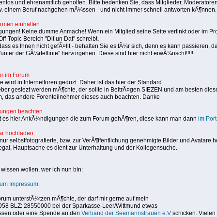
tenlos und ehrenamtlich geholfen. Bitte bedenken Sie, dass Mitglieder, Moderatore
w. einem Beruf nachgehen mÃ¼ssen - und nicht immer schnell antworten kÃ¶nnen.
rmen einhalten
gungen! Keine dumme Anmache! Wenn ein Mitglied seine Seite verlinkt oder im Profi
ff-Topic Bereich "Dit un Dat" schreibt,
dass es Ihnen nicht gefÃ¤llt - behalten Sie es fÃ¼r sich, denn es kann passiere
nter der GÃ¼rtellinie" hervorgehen. Diese sind hier nicht erwÃ¼nscht!!!!!
er im Forum
 wird in Internetforen geduzt. Daher ist das hier der Standard.
eber gesiezt werden mÃ¶chte, der sollte in BeitrÃ¤gen SIEZEN und am besten diese
um, das andere Forenteilnehmer dieses auch beachten. Danke
ungen beachten
bt es hier AnkÃ¼ndigungen die zum Forum gehÃ¶ren, diese kann man dann
im Port
tar hochladen
nur selbstfotografierte, bzw. zur VerÃ¶ffentlichung genehmigte Bilder und Avatare
s egal, Hauptsache es dient zur Unterhaltung und der Kollegensuche.
 wissen wollen, wer ich nun bin:
 zum Impressum.
rum unterstÃ¼tzen mÃ¶chte, der darf mir gerne auf mein
958 BLZ: 28550000 bei der Sparkasse-Leer/Wittmund etwas
sen oder eine Spende an den
Verband der Seemannsfrauen e.V
schicken. Vielen