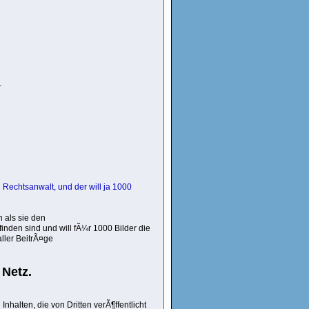
.
n Rechtsanwalt, und der will ja 1000
 als sie den
finden sind und will fÃ¼r 1000 Bilder die
ller BeitrÃ¤ge
 Netz.
nhalten, die von Dritten verÃ¶ffentlicht