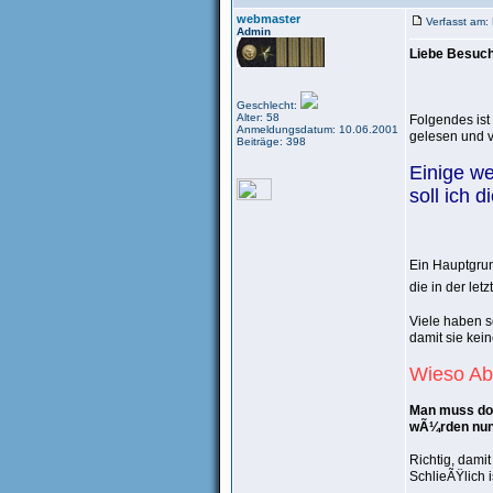
webmaster
Verfasst am:
Admin
Liebe Besuche
Geschlecht:
Alter: 58
Folgendes ist
Anmeldungsdatum: 10.06.2001
gelesen und 
Beiträge: 398
Einige w
soll ich 
Ein Hauptgrun
die in der le
Viele haben s
damit sie ke
Wieso A
Man muss doc
wÃ¼rden nun 
Richtig, dami
SchlieÃŸlich 