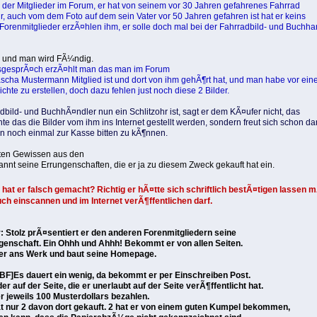
er der Mitglieder im Forum, er hat von seinem vor 30 Jahren gefahrenes Fahrrad
r, auch vom dem Foto auf dem sein Vater vor 50 Jahren gefahren ist hat er keins
Forenmitglieder erzÃ¤hlen ihm, er solle doch mal bei der Fahrradbild- und Buchhan
, und man wird FÃ¼ndig.
sgesprÃ¤ch erzÃ¤hlt man das man im Forum
scha Mustermann Mitglied ist und dort von ihm gehÃ¶rt hat, und man habe vor ei
hte zu erstellen, doch dazu fehlen just noch diese 2 Bilder.
dbild- und BuchhÃ¤ndler nun ein Schlitzohr ist, sagt er dem KÃ¤ufer nicht, das
te das die Bilder vom ihm ins Internet gestellt werden, sondern freut sich schon da
 noch einmal zur Kasse bitten zu kÃ¶nnen.
uten Gewissen aus den
nnt seine Errungenschaften, die er ja zu diesem Zweck gekauft hat ein.
hat er falsch gemacht? Richtig er hÃ¤tte sich schriftlich bestÃ¤tigen lassen
uch einscannen und im Internet verÃ¶ffentlichen darf.
: Stolz prÃ¤sentiert er den anderen Forenmitgliedern seine
genschaft. Ein Ohhh und Ahhh! Bekommt er von allen Seiten.
 er ans Werk und baut seine Homepage.
BF]Es dauert ein wenig, da bekommt er per Einschreiben Post.
er auf der Seite, die er unerlaubt auf der Seite verÃ¶ffentlicht hat.
r jeweils 100 Musterdollars bezahlen.
t nur 2 davon dort gekauft. 2 hat er von einem guten Kumpel bekommen,