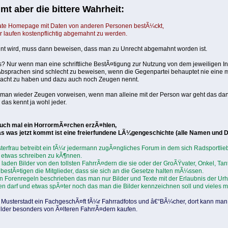
t aber die bittere Wahrheit:
vate Homepage mit Daten von anderen Personen bestÃ¼ckt,
r laufen kostenpflichtig abgemahnt zu werden.
t wird, muss dann beweisen, dass man zu Unrecht abgemahnt worden ist.
 Nur wenn man eine schriftliche BestÃ¤tigung zur Nutzung von dem jeweiligen Inh
sprachen sind schlecht zu beweisen, wenn die Gegenpartei behauptet nie eine 
acht zu haben und dazu auch noch Zeugen nennt.
man wieder Zeugen vorweisen, wenn man alleine mit der Person war geht das dan
das kennt ja wohl jeder.
 Euch mal ein HorrormÃ¤rchen erzÃ¤hlen,
as was jetzt kommt ist eine freierfundene LÃ¼gengeschichte (alle Namen und Da
erfrau betreibt ein fÃ¼r jedermann zugÃ¤ngliches Forum in dem sich Radsportlieb
etwas schreiben zu kÃ¶nnen.
 laden Bilder von den tollsten FahrrÃ¤dern die sie oder der GroÃŸvater, Onkel, Tan
 bestÃ¤tigen die Mitglieder, dass sie sich an die Gesetze halten mÃ¼ssen.
ren Forenregeln beschrieben das man nur Bilder und Texte mit der Erlaubnis der Ur
hen darf und etwas spÃ¤ter noch das man die Bilder kennzeichnen soll und vieles m
n Musterstadt ein FachgeschÃ¤ft fÃ¼r Fahrradfotos und â€“BÃ¼cher, dort kann man
lder besonders von Ã¤lteren FahrrÃ¤dern kaufen.