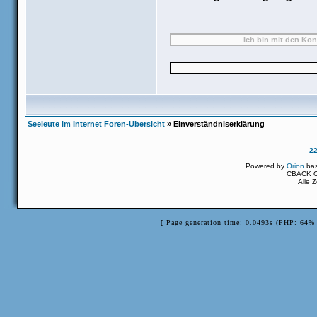
Seeleute im Internet Foren-Übersicht
» Einverständniserklärung
2
Powered by
Orion
ba
CBACK Or
Alle 
[ Page generation time: 0.0493s (PHP: 64% 