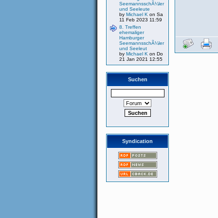
SeemannsschÃ¼ler
und Seeleute
by
Michael K
on Sa
11 Feb 2023 11:59
8. Treffen
ehemaliger
Hamburger
SeemannsschÃ¼ler
und Seeleut
by
Michael K
on Do
21 Jan 2021 12:55
Suchen
Syndication