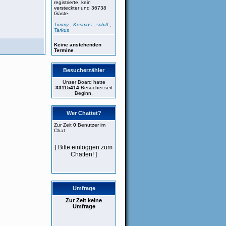
registrierte, kein
versteckter und 36738
Gäste.
Timmy
,
Kosmos
,
schiff
,
Tarkus
Keine anstehenden
Termine
Besucherzähler
Unser Board hatte
33115414
Besucher seit
Beginn.
Wer Chattet?
Zur Zeit
0
Benutzer im
Chat
[ Bitte einloggen zum
Chatten! ]
Umfrage
Zur Zeit keine
Umfrage