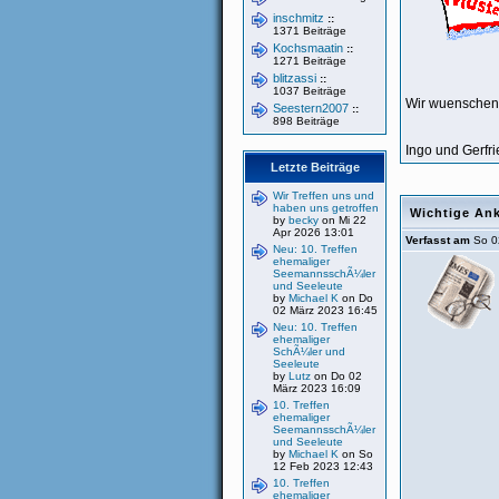
inschmitz
::
1371 Beiträge
Kochsmaatin
::
1271 Beiträge
blitzassi
::
1037 Beiträge
Wir wuenschen 
Seestern2007
::
898 Beiträge
Ingo und Gerfri
Letzte Beiträge
Wir Treffen uns und
haben uns getroffen
Wichtige An
by
becky
on Mi 22
Apr 2026 13:01
Verfasst am
So 0
Neu: 10. Treffen
ehemaliger
SeemannsschÃ¼ler
und Seeleute
by
Michael K
on Do
02 März 2023 16:45
Neu: 10. Treffen
ehemaliger
SchÃ¼ler und
Seeleute
by
Lutz
on Do 02
März 2023 16:09
10. Treffen
ehemaliger
SeemannsschÃ¼ler
und Seeleute
by
Michael K
on So
12 Feb 2023 12:43
10. Treffen
ehemaliger