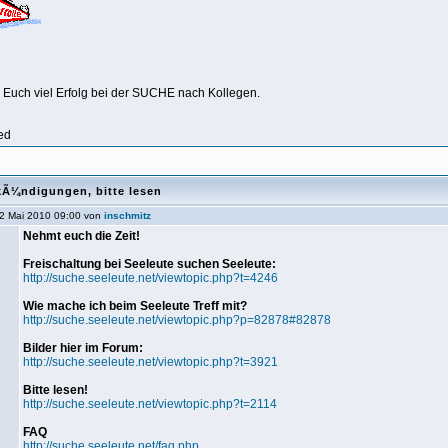
Euch viel Erfolg bei der SUCHE nach Kollegen.
ed
kÃ¼ndigungen, bitte lesen
2 Mai 2010 09:00 von
inschmitz
Nehmt euch die Zeit!
Freischaltung bei Seeleute suchen Seeleute:
http://suche.seeleute.net/viewtopic.php?t=4246
Wie mache ich beim Seeleute Treff mit?
http://suche.seeleute.net/viewtopic.php?p=82878#82878
Bilder hier im Forum:
http://suche.seeleute.net/viewtopic.php?t=3921
Bitte lesen!
http://suche.seeleute.net/viewtopic.php?t=2114
FAQ
http://suche.seeleute.net/faq.php