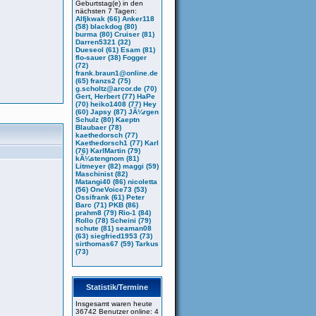
Geburtstag(e) in den
nächsten 7 Tagen:
Alfjkwak (66)
Anker118
(58)
blackdog (80)
burma (80)
Cruiser (81)
Darren5321 (32)
Dueseol (61)
Esam (81)
flo-sauer (38)
Fogger
(72)
frank.braun1@online.de
(65)
franzs2 (75)
g.scholtz@arcor.de (70)
Gert, Herbert (77)
HaPe
(70)
heiko1408 (77)
Hey
(60)
Japsy (87)
JÃ¼rgen
Schulz (80)
Kaeptn
Blaubaer (78)
kaethedorsch (77)
Kaethedorsch1 (77)
Karl
(76)
KarlMartin (79)
kÃ¼stengnom (81)
Litmeyer (82)
maggi (59)
Maschinist (82)
Matangi40 (86)
nicoletta
(56)
OneVoice73 (53)
Ossifrank (61)
Peter
Barc (71)
PKB (86)
prahm8 (79)
Rio-1 (84)
Rollo (78)
Scheini (79)
schute (81)
seaman08
(63)
siegfried1953 (73)
sirthomas67 (59)
Tarkus
(73)
Statistik/Termine
Insgesamt waren heute
36742 Benutzer online: 4