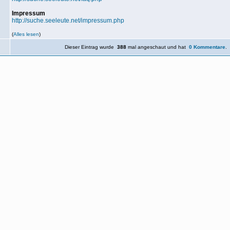
Impressum
http://suche.seeleute.net/impressum.php
(
Alles lesen
)
Dieser Eintrag wurde
388
mal angeschaut und hat
0 Kommentare
.