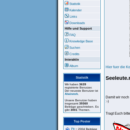
Statistik
Kalender
Links
Downloads
Hilfe und Support
FAQ
Knowledge Base
Suchen
Credits
Interaktiv
Album
Hier fuer die K
Seeleute.
Statistik
Wir haben
3639
registrierte Benutzer.
Der neueste Benutzer ist
Alwinmrk
.
Damit wir noch
Unsere Benutzer haben
:-)
insgesamt
39360
Beiträge geschrieben. Es
gibt
3001
Themen.
Tragt Euch bitte
Top Poster
Pit
::
2004 Beiträge