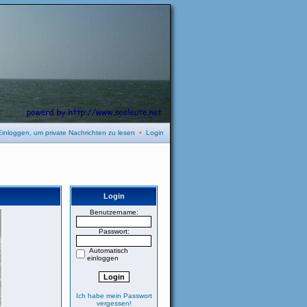
Einloggen, um private Nachrichten zu lesen
•
Login
Login
Benutzername:
Passwort:
Automatisch
einloggen
Ich habe mein Passwort
vergessen!