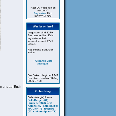
Hast Du noch keinen
Account?
Registriere
Dich
KOSTENLOS!
Wer ist online?
Insgesamt sind
1279
Benutzer online: Kein
registrierter, kein
versteckter und 1279
Gäste.
Registrierte Benutzer:
Keine
[
Gesamte Liste
anzeigen
]
Der Rekord liegt bei
2944
Benutzern am Mo 03 Aug
2026 07:08.
en uns auf Euch
Geburtstag
Geburtstag(e) heute:
BolleBerger (61)
Haudegen0482 (70)
Karotte (53)
karsten (84)
MÃ¼ller (75)
RHollatz
(77)
tankershipper (73)