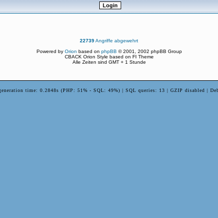
22739
Angriffe abgewehrt
Powered by
Orion
based on
phpBB
© 2001, 2002 phpBB Group
CBACK Orion Style based on FI Theme
Alle Zeiten sind GMT + 1 Stunde
generation time: 0.2848s (PHP: 51% - SQL: 49%) | SQL queries: 13 | GZIP disabled | De