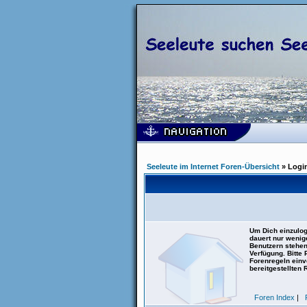
Seeleute im Internet Foren-Übersicht
» Logi
Um Dich einzulog
dauert nur wenig
Benutzern stehen
Verfügung. Bitte
Forenregeln einve
bereitgestellten 
Foren Index
|