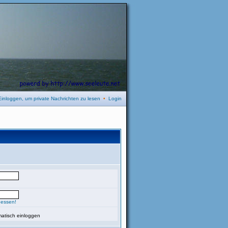
Einloggen, um private Nachrichten zu lesen
•
Login
gessen!
atisch einloggen