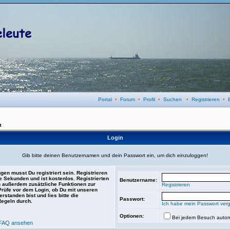
Portal
•
Forum
•
Profil
•
Suchen
•
Registrieren
•
n
Login
Gib bitte deinen Benutzernamen und dein Passwort ein, um dich einzuloggen!
gen musst Du registriert sein. Registrieren
e Sekunden und ist kostenlos. Registrierten
Benutzername:
 außerdem zusätzliche Funktionen zur
Registrieren
 Prüfe vor dem Login, ob Du mit unseren
rstanden bist und lies bitte die
Passwort:
Regeln durch.
Ich habe mein Passwort ver
Optionen:
Bei jedem Besuch autom
FAQ ansehen