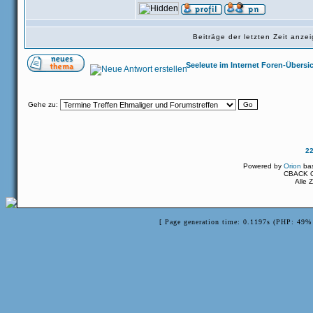
Beiträge der letzten Zeit anz
Seeleute im Internet Foren-Übersi
Gehe zu:
2
Powered by
Orion
ba
CBACK Or
Alle 
[ Page generation time: 0.1197s (PHP: 49% 