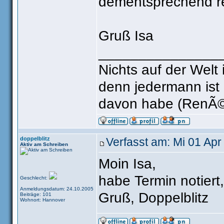
dementsprechend re
Gruß Isa
_______________
Nichts auf der Welt 
denn jedermann ist
davon habe (RenÃ©
doppelblitz
Verfasst am: Mi 01 Apr
Aktiv am Schreiben
Moin Isa,
habe Termin notiert,
Geschlecht:
Anmeldungsdatum: 24.10.2005
Gruß, Doppelblitz
Beiträge: 101
Wohnort: Hannover