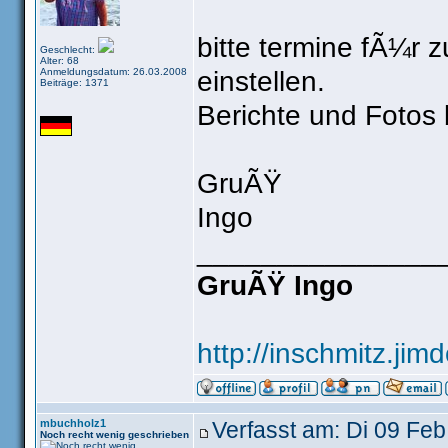
bitte termine fÃ¼r
Geschlecht:
Alter: 68
Anmeldungsdatum: 26.03.2008
einstellen.
Beiträge: 1371
Berichte und Fotos b
GruÃŸ
Ingo
_______________
GruÃŸ Ingo
http://inschmitz.jim
mbuchholz1
Verfasst am: Di 09 Feb
Noch recht wenig geschrieben