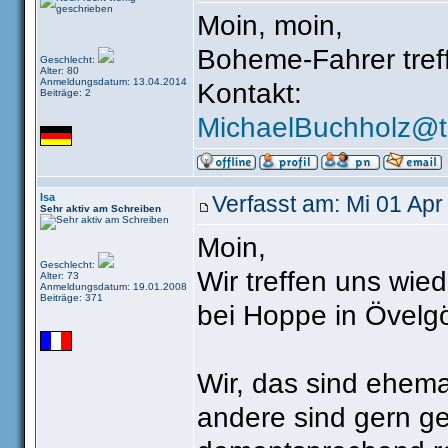
Moin, moin,
Boheme-Fahrer treff
Geschlecht:
Alter: 80
Anmeldungsdatum: 13.04.2014
Kontakt:
Beiträge: 2
MichaelBuchholz@t-
Isa
Verfasst am: Mi 01 Apr
Sehr aktiv am Schreiben
Moin,
Geschlecht:
Wir treffen uns wie
Alter: 73
Anmeldungsdatum: 19.01.2008
Beiträge: 371
bei Hoppe in Övelg
Wir, das sind ehem
andere sind gern ge