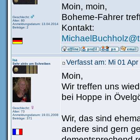
Moin, moin,
Boheme-Fahrer treff
Geschlecht:
Alter: 80
Anmeldungsdatum: 13.04.2014
Kontakt:
Beiträge: 2
MichaelBuchholz@t-
Isa
Verfasst am: Mi 01 Apr
Sehr aktiv am Schreiben
Moin,
Wir treffen uns wie
bei Hoppe in Övelg
Geschlecht:
Alter: 73
Anmeldungsdatum: 19.01.2008
Wir, das sind ehem
Beiträge: 371
andere sind gern ge
dementsprechend re