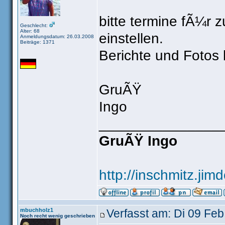
bitte termine fÃ¼r
Geschlecht:
Alter: 68
einstellen.
Anmeldungsdatum: 26.03.2008
Beiträge: 1371
Berichte und Fotos b
GruÃŸ
Ingo
_______________
GruÃŸ Ingo
http://inschmitz.jim
mbuchholz1
Verfasst am: Di 09 Feb
Noch recht wenig geschrieben