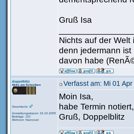
Gruß Isa
_______________
Nichts auf der Welt 
denn jedermann ist
davon habe (RenÃ©
doppelblitz
Verfasst am: Mi 01 Apr
Aktiv am Schreiben
Moin Isa,
habe Termin notiert,
Geschlecht:
Anmeldungsdatum: 24.10.2005
Gruß, Doppelblitz
Beiträge: 101
Wohnort: Hannover