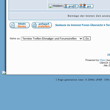
Beiträge der letzten Zeit anz
Seeleute im Internet Foren-Übersicht
»
Ter
Gehe zu:
2
Powered by
Orion
ba
CBACK Or
Alle 
[ Page generation time: 0.2846s (PHP: 33% 