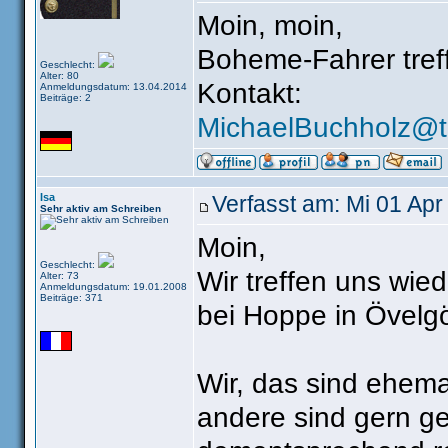
Moin, moin,
Boheme-Fahrer treff
Geschlecht:
Alter: 80
Kontakt:
Anmeldungsdatum: 13.04.2014
Beiträge: 2
MichaelBuchholz@t-
Isa
Verfasst am: Mi 01 Apr
Sehr aktiv am Schreiben
Moin,
Geschlecht:
Wir treffen uns wie
Alter: 73
Anmeldungsdatum: 19.01.2008
Beiträge: 371
bei Hoppe in Övelg
Wir, das sind ehem
andere sind gern ge