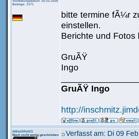
Anmeldungsdatum: 26.03.2008
Beiträge: 1371
bitte termine fÃ¼r
einstellen.
Berichte und Fotos b
GruÃŸ
Ingo
_______________
GruÃŸ Ingo
http://inschmitz.jim
mbuchholz1
Verfasst am: Di 09 Feb
Noch recht wenig geschrieben