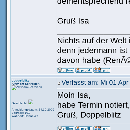
dementsprechend re
Gruß Isa
_______________
Nichts auf der Welt 
denn jedermann ist
davon habe (RenÃ©
doppelblitz
Verfasst am: Mi 01 Apr
Aktiv am Schreiben
Moin Isa,
habe Termin notiert,
Geschlecht:
Anmeldungsdatum: 24.10.2005
Gruß, Doppelblitz
Beiträge: 101
Wohnort: Hannover