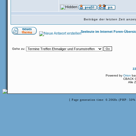
Beiträge der letzten Zeit anz
Seeleute im Internet Foren-Übersi
Gehe zu:
2
Powered by
Orion
ba
CBACK Or
Alle 
[ Page generation time: 0.2068s (PHP: 50% 