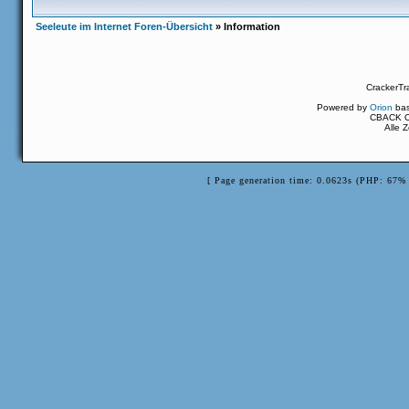
Seeleute im Internet Foren-Übersicht
» Information
CrackerTr
Powered by
Orion
ba
CBACK Or
Alle 
[ Page generation time: 0.0623s (PHP: 67% 