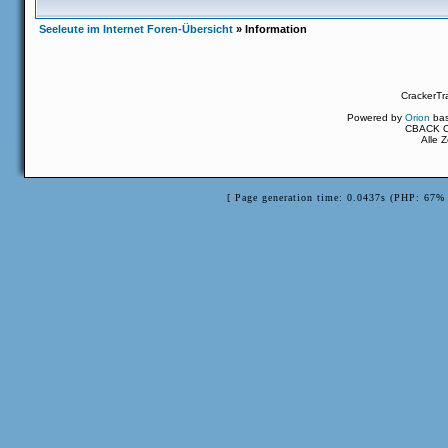
Seeleute im Internet Foren-Übersicht
» Information
CrackerTr
Powered by
Orion
ba
CBACK Or
Alle 
[ Page generation time: 0.0437s (PHP: 67% 