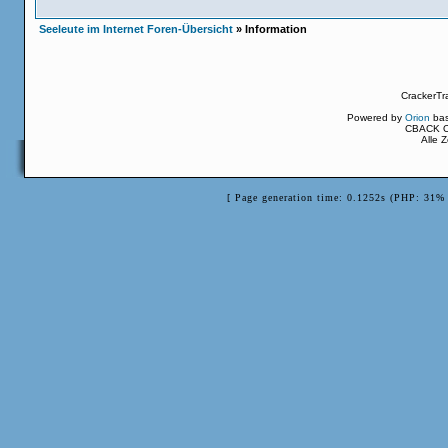
Seeleute im Internet Foren-Übersicht
» Information
CrackerTr
Powered by
Orion
ba
CBACK Or
Alle 
[ Page generation time: 0.1252s (PHP: 31% 