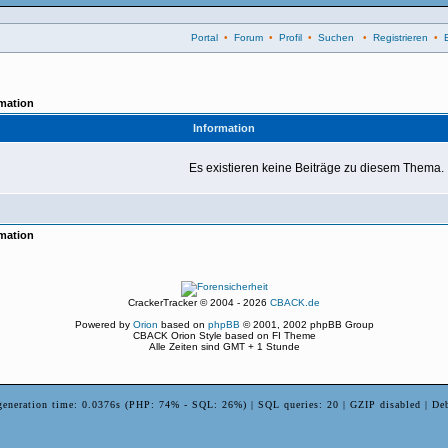
Portal
•
Forum
•
Profil
•
Suchen
•
Registrieren
•
mation
Information
Es existieren keine Beiträge zu diesem Thema.
mation
CrackerTracker © 2004 - 2026
CBACK.de
Powered by
Orion
based on
phpBB
© 2001, 2002 phpBB Group
CBACK Orion Style based on FI Theme
Alle Zeiten sind GMT + 1 Stunde
generation time: 0.0376s (PHP: 74% - SQL: 26%) | SQL queries: 20 | GZIP disabled | De