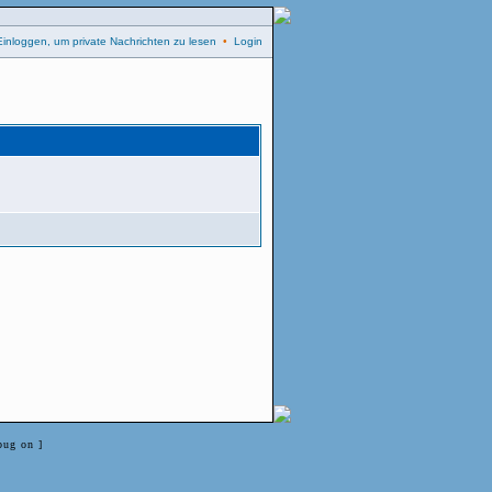
Einloggen, um private Nachrichten zu lesen
•
Login
bug on ]