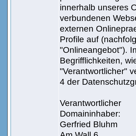
innerhalb unseres 
verbundenen Websei
externen Onlinepra
Profile auf (nachfo
"Onlineangebot"). I
Begrifflichkeiten, w
"Verantwortlicher" v
4 der Datenschutz
Verantwortlicher
Domaininhaber:
Gerfried Bluhm
Am Wall 6