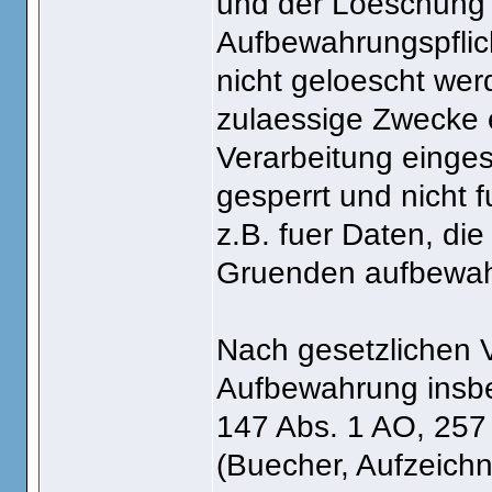
und der Loeschung 
Aufbewahrungspflic
nicht geloescht wer
zulaessige Zwecke e
Verarbeitung einge
gesperrt und nicht f
z.B. fuer Daten, di
Gruenden aufbewah
Nach gesetzlichen V
Aufbewahrung insb
147 Abs. 1 AO, 257 
(Buecher, Aufzeich