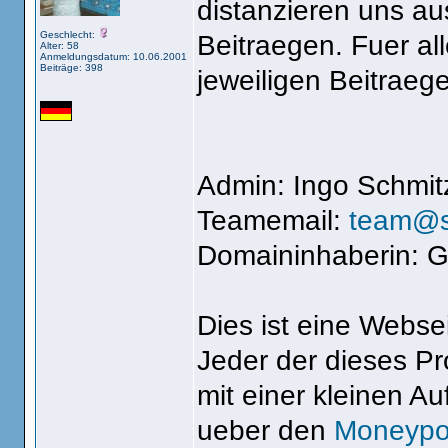
distanzieren uns au
Geschlecht:
Beitraegen. Fuer all
Alter: 58
Anmeldungsdatum: 10.06.2001
Beiträge: 398
jeweiligen Beitraege
Admin: Ingo Schmit
Teamemail:
team@s
Domaininhaberin: G
Dies ist eine Webse
Jeder der dieses Pr
mit einer kleinen 
ueber den
Moneyp