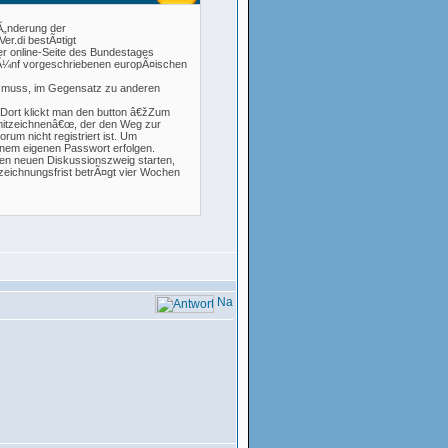
 Ã„nderung der
r.di bestÃ¤tigt
er online-Seite des Bundestages
u fÃ¼nf vorgeschriebenen europÃ¤ischen
sen muss, im Gegensatz zu anderen
 Dort klickt man den button â€žZum
n mitzeichnenâ€œ, der den Weg zur
um nicht registriert ist. Um
einem eigenen Passwort erfolgen.
nen neuen Diskussionszweig starten,
zeichnungsfrist betrÃ¤gt vier Wochen
ung (SchBesV) mit der ID 62070