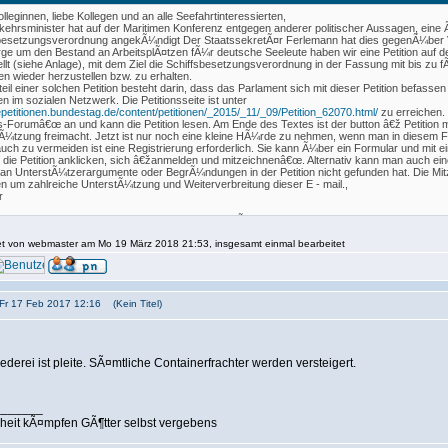
lleginnen, liebe Kollegen und an alle Seefahrtinteressierten,
kehrsminister hat auf der Maritimen Konferenz entgegen anderer politischer Aussagen, eine
besetzungsverordnung angekÃ¼ndigt Der StaatssekretÃ¤r Ferlemann hat dies gegenÃ¼ber Ve
ge um den Bestand an ArbeitsplÃ¤tzen fÃ¼r deutsche Seeleute haben wir eine Petition auf d
ellt (siehe Anlage), mit dem Ziel die Schiffsbesetzungsverordnung in der Fassung mit bis z
en wieder herzustellen bzw. zu erhalten.
teil einer solchen Petition besteht darin, dass das Parlament sich mit dieser Petition befas
en im sozialen Netzwerk. Die Petitionsseite ist unter
/epetitionen.bundestag.de/content/petitionen/_2015/_11/_09/Petition_62070.html/
zu erreichen.
ns-Forumâ€œ an und kann die Petition lesen. Am Ende des Textes ist der button â€ž Petitio
Ã¼tzung freimacht. Jetzt ist nur noch eine kleine HÃ¼rde zu nehmen, wenn man in diesem For
uch zu vermeiden ist eine Registrierung erforderlich. Sie kann Ã¼ber ein Formular und mit 
die Petition anklicken, sich â€žanmelden und mitzeichnenâ€œ. Alternativ kann man auch ei
n UnterstÃ¼tzerargumente oder BegrÃ¼ndungen in der Petition nicht gefunden hat. Die Mit
ten um zahlreiche UnterstÃ¼tzung und Weiterverbreitung dieser E - mail.,
r
tition wurde heute unter dem Titel Seeschifffahrt - Ã„nderung der Schiffsbesetzungsverordn
ntlicht.
tet von webmaster am Mo 19 März 2018 21:53, insgesamt einmal bearbeitet
n nun von anderen Internetnutzern gelesen, diskutiert und unterstÃ¼tzt werden.
tition kÃ¶nnen Sie unter folgender URL aufrufen:
/epetitionen.bundestag.de/content/petitionen/_2015/_11/_09/Petition_62070.html
undlichen GrÃ¼ÃŸen
itionsausschuss des Deutschen Bundestages
 Fr 17 Feb 2017 12:16 (Kein Titel)
derei ist pleite. SÃ¤mtliche Containerfrachter werden versteigert.
_______
it kÃ¤mpfen GÃ¶tter selbst vergebens