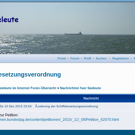
Portal
•
Forum
•
Profil
•
Suchen
•
Registrieren
•
besetzungsverordnung
eeleute im Internet Foren-Übersicht
»
Nachrichten fuer Seeleute
Nachricht
: Do 10 Dez 2015 23:04 Ã„nderung der Schiffsbesetzungsverordnung
zur Petition:
tionen.bundestag.de/content/petitionen/_2015/_11/_09/Petition_62070.html