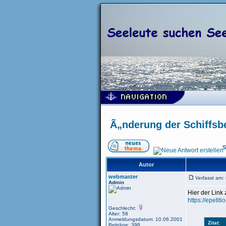
Ã„nderung der Schiffs
S
Autor
webmaster
Verfasst am
Admin
Hier der Link 
https://epeti
Geschlecht:
Alter: 58
Anmeldungsdatum: 10.06.2001
Zitat:
Beiträge: 398