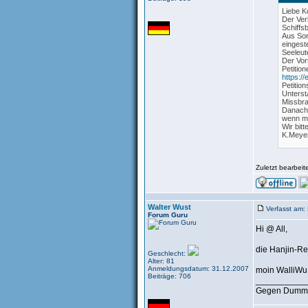
Liebe Ko
Der Ver
Schiffs
Aus Sor
eingest
Seeleut
Der Vor
Petition
https:/
Petitio
Unterst
Missbra
Danach 
wenn ma
Wir bit
K.Meye
Ihre Pe
verÃ¶ffe
Zuletzt bearbei
Sie kan
Ihre Pe
https:/
Mit fre
Der Pet
Walter Wust
Verfasst am:
Forum Guru
Hi @ All,
die Hanjin-Ree
Geschlecht:
Alter: 81
Anmeldungsdatum: 31.12.2007
moin WalliWu
Beiträge: 706
__________
Gegen Dummhe