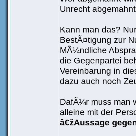
Unrecht abgemahnt 
Kann man das? Nur 
BestÃ¤tigung zur Nu
MÃ¼ndliche Absprac
die Gegenpartei be
Vereinbarung in di
dazu auch noch Ze
DafÃ¼r muss man w
alleine mit der Per
â€žAussage gege