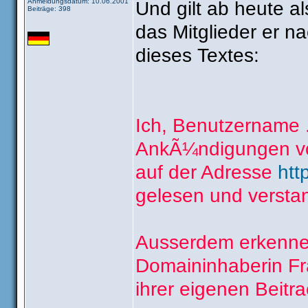
Anmeldungsdatum: 10.06.2001
Und gilt ab heute a
Beiträge: 398
das Mitglieder er 
dieses Textes:
Ich, Benutzername ...
AnkÃ¼ndigungen vo
auf der Adresse
htt
gelesen und versta
Ausserdem erkenne 
Domaininhaberin Fra
ihrer eigenen Beitra