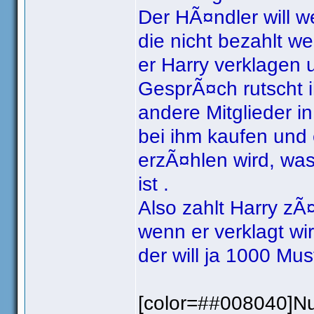
Der HÃ¤ndler will w
die nicht bezahlt we
er Harry verklagen 
GesprÃ¤ch rutscht 
andere Mitglieder 
bei ihm kaufen und
erzÃ¤hlen wird, wa
ist .
Also zahlt Harry zÃ¤
wenn er verklagt wi
der will ja 1000 Mus
[color=##008040]Nun