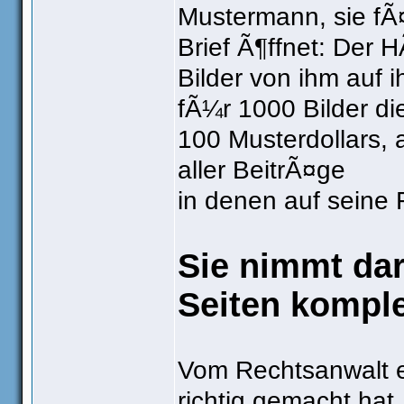
Mustermann, sie fÃ¤
Brief Ã¶ffnet: Der 
Bilder von ihm auf i
fÃ¼r 1000 Bilder di
100 Musterdollars,
aller BeitrÃ¤ge
in denen auf seine 
Sie nimmt dara
Seiten komple
Vom Rechtsanwalt er
richtig gemacht hat,