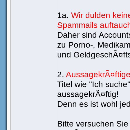
1a.
Wir dulden kein
Spammails auftauc
Daher sind Account
zu Porno-, Medikam
und GeldgeschÃ¤fts-
2.
AussagekrÃ¤ftige
Titel wie "Ich suche
aussagekrÃ¤ftig!
Denn es ist wohl je
Bitte versuchen Sie 