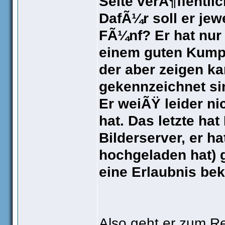
Seite verÃ¶ffentlic
DafÃ¼r soll er jew
FÃ¼nf? Er hat nur 
einem guten Kum
der aber zeigen k
gekennzeichnet si
Er weiÃŸ leider ni
hat. Das letzte ha
Bilderserver, er h
hochgeladen hat) 
eine Erlaubnis b
Also geht er zum R