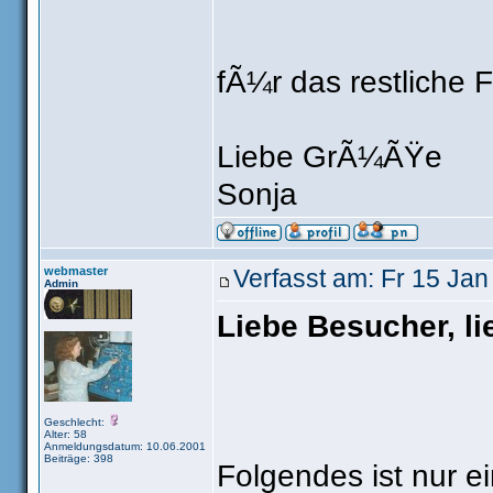
fÃ¼r das restliche 
Liebe GrÃ¼ÃŸe
Sonja
webmaster
Verfasst am: Fr 15 Jan
Admin
Liebe Besucher, li
Geschlecht:
Alter: 58
Anmeldungsdatum: 10.06.2001
Beiträge: 398
Folgendes ist nur e