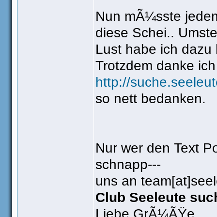
Nun mÃ¼sste jedem 
diese Schei.. Umst
Lust habe ich dazu 
Trotzdem danke ich
http://suche.seeleu
so nett bedanken.
Nur wer den Text Por
schnapp---
uns an team[at]seel
Club Seeleute suc
Liebe GrÃ¼ÃŸe