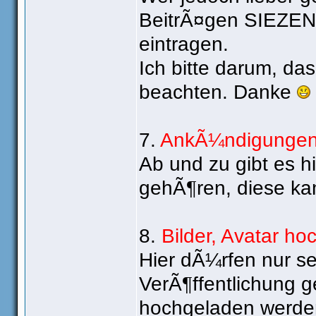
BeitrÃ¤gen SIEZEN 
eintragen.
Ich bitte darum, da
beachten. Danke
7.
AnkÃ¼ndigungen
Ab und zu gibt es 
gehÃ¶ren, diese k
8.
Bilder, Avatar ho
Hier dÃ¼rfen nur sel
VerÃ¶ffentlichung g
hochgeladen werden.