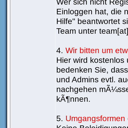
Wer sich nicht Regi
Einloggen hat, die 
Hilfe" beantwortet 
Team unter team[at
4.
Wir bitten um et
Hier wird kostenlos
bedenken Sie, dass
und Admins evtl. a
nachgehen mÃ¼ssen 
kÃ¶nnen.
5.
Umgangsformen e