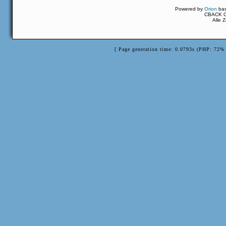
Powered by
Orion
ba
CBACK Or
Alle 
[ Page generation time: 0.0793s (PHP: 72% 