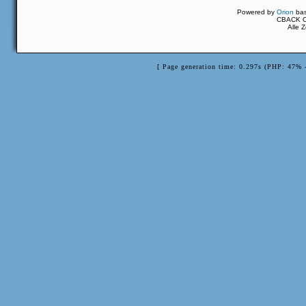
Powered by
Orion
ba
CBACK Or
Alle 
[ Page generation time: 0.297s (PHP: 47% 