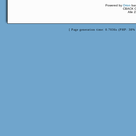
Powered by
Orion
ba
CBACK Or
Alle 
[ Page generation time: 0.7036s (PHP: 38% 