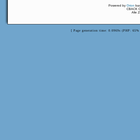
Powered by
Orion
ba
CBACK Or
Alle 
[ Page generation time: 0.0969s (PHP: 65% 