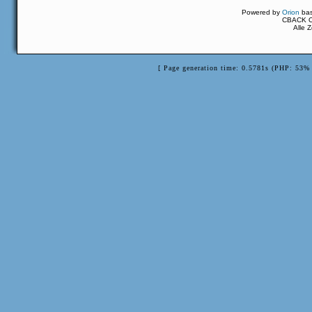
Powered by
Orion
ba
CBACK Or
Alle 
[ Page generation time: 0.5781s (PHP: 53% 