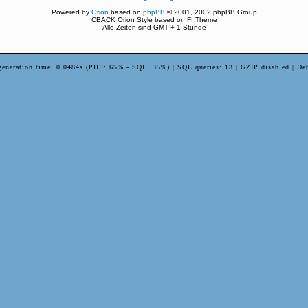
Powered by
Orion
based on
phpBB
© 2001, 2002 phpBB Group
CBACK Orion Style based on FI Theme
Alle Zeiten sind GMT + 1 Stunde
generation time: 0.0484s (PHP: 65% - SQL: 35%) | SQL queries: 13 | GZIP disabled | De