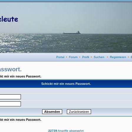
Portal
•
Forum
•
Profil
•
Suchen
•
Registrieren
•
asswort.
kt mir ein neues Passwort.
Schickt mir ein neues Passwort.
kt mir ein neues Passwort.
22739
Angriffe abgewehrt