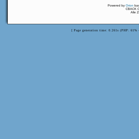
Powered by
Orion
ba
CBACK Or
Alle 
[ Page generation time: 0.261s (PHP: 61% 