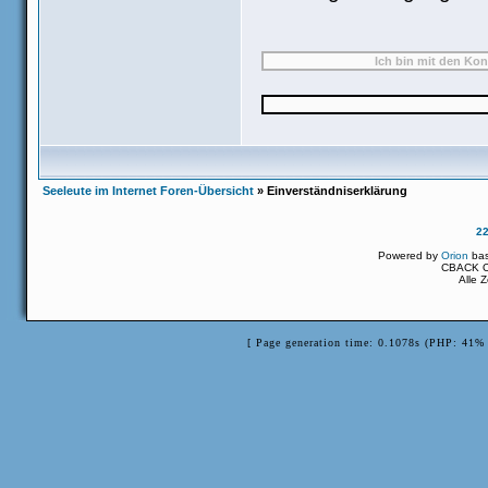
Seeleute im Internet Foren-Übersicht
» Einverständniserklärung
2
Powered by
Orion
ba
CBACK Or
Alle 
[ Page generation time: 0.1078s (PHP: 41% 