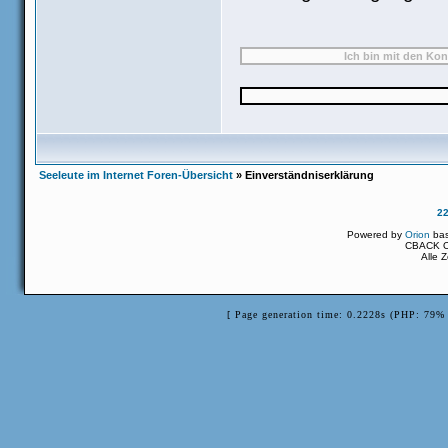
Seeleute im Internet Foren-Übersicht
» Einverständniserklärung
2
Powered by
Orion
ba
CBACK Or
Alle 
[ Page generation time: 0.2228s (PHP: 79% 