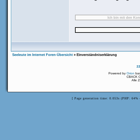
Seeleute im Internet Foren-Übersicht
» Einverständniserklärung
2
Powered by
Orion
ba
CBACK Or
Alle 
[ Page generation time: 0.053s (PHP: 64% 