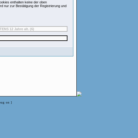
okies enthalten keine der oben
d nur zur Bestätigung der Registrierung und
bug on ]