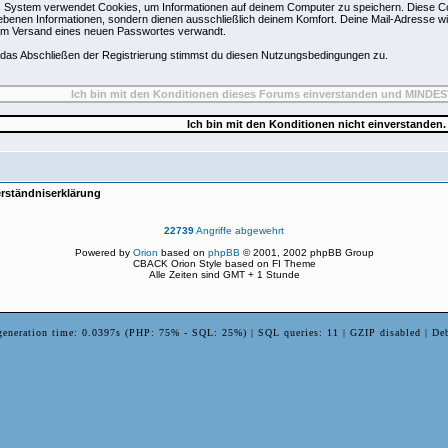
 System verwendet Cookies, um Informationen auf deinem Computer zu speichern. Diese Co
benen Informationen, sondern dienen ausschließlich deinem Komfort. Deine Mail-Adresse wir
um Versand eines neuen Passwortes verwandt.
das Abschließen der Registrierung stimmst du diesen Nutzungsbedingungen zu.
rständniserklärung
22739
Angriffe abgewehrt
Powered by
Orion
based on
phpBB
© 2001, 2002 phpBB Group
CBACK Orion Style based on FI Theme
Alle Zeiten sind GMT + 1 Stunde
generation time: 0.0397s (PHP: 75% - SQL: 25%) | SQL queries: 11 | GZIP disabled | De