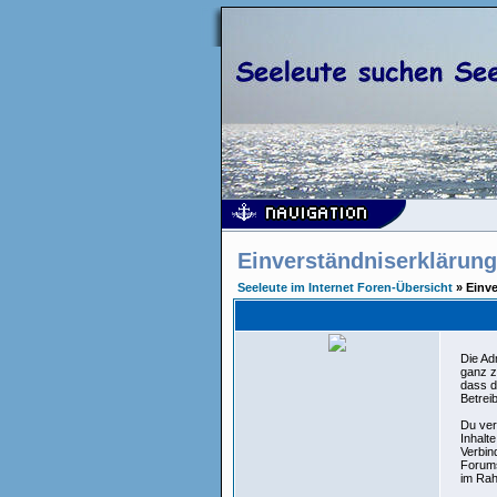
Einverständniserklärung
Seeleute im Internet Foren-Übersicht
» Einve
Die Ad
ganz z
dass d
Betrei
Du ver
Inhalt
Verbin
Forums
im Rah