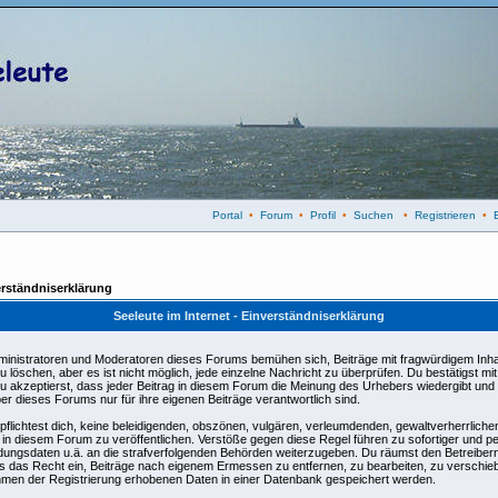
Portal
•
Forum
•
Profil
•
Suchen
•
Registrieren
•
rständniserklärung
Seeleute im Internet - Einverständniserklärung
ministratoren und Moderatoren dieses Forums bemühen sich, Beiträge mit fragwürdigem Inhal
u löschen, aber es ist nicht möglich, jede einzelne Nachricht zu überprüfen. Du bestätigst m
u akzeptierst, dass jeder Beitrag in diesem Forum die Meinung des Urhebers wiedergibt und
ber dieses Forums nur für ihre eigenen Beiträge verantwortlich sind.
pflichtest dich, keine beleidigenden, obszönen, vulgären, verleumdenden, gewaltverherrlic
e in diesem Forum zu veröffentlichen. Verstöße gegen diese Regel führen zu sofortiger und p
dungsdaten u.ä. an die strafverfolgenden Behörden weiterzugeben. Du räumst den Betreiber
 das Recht ein, Beiträge nach eigenem Ermessen zu entfernen, zu bearbeiten, zu verschieb
men der Registrierung erhobenen Daten in einer Datenbank gespeichert werden.