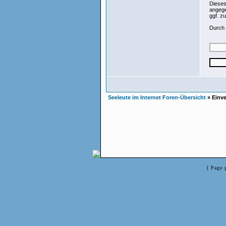
Dieses
angege
ggf. z
Durch 
Seeleute im Internet Foren-Übersicht
» Einve
[ Page 