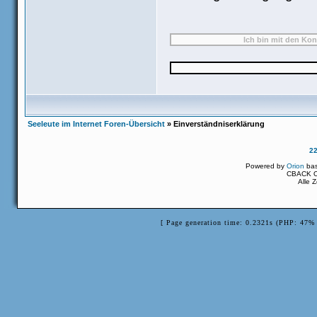
Seeleute im Internet Foren-Übersicht
» Einverständniserklärung
2
Powered by
Orion
ba
CBACK Or
Alle 
[ Page generation time: 0.2321s (PHP: 47% 