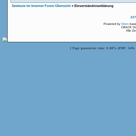
Seeleute im Internet Foren-Übersicht
» Einverständniserklärung
227
Powered by
Orion
bas
CBACK Ori
Alle Z
[ Page generation time: 0.087s (PHP: 54% 