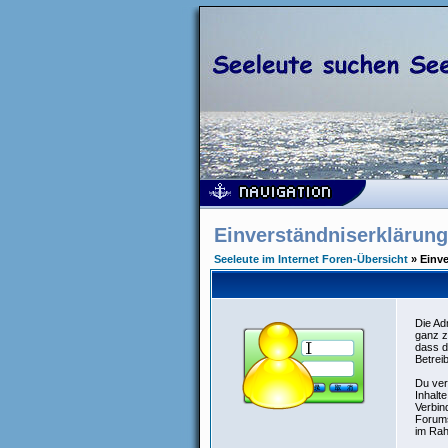
Einverständniserklärung
Seeleute im Internet Foren-Übersicht
» Einve
Die Ad
ganz z
dass d
Betrei
Du ver
Inhalt
Verbin
Forums
im Rah