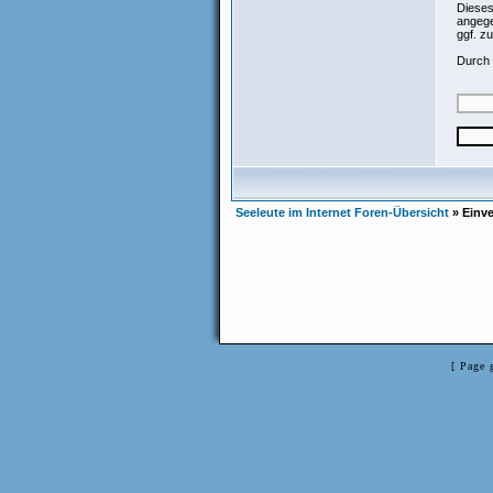
Dieses
angege
ggf. z
Durch 
Seeleute im Internet Foren-Übersicht
» Einve
[ Page 