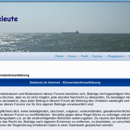
Portal
•
Forum
•
Profil
•
Suchen
•
Registrieren
•
rständniserklärung
Seeleute im Internet - Einverständniserklärung
ministratoren und Moderatoren dieses Forums bemühen sich, Beiträge mit fragwürdigem Inhal
u löschen, aber es ist nicht möglich, jede einzelne Nachricht zu überprüfen. Du bestätigst m
u akzeptierst, dass jeder Beitrag in diesem Forum die Meinung des Urhebers wiedergibt und
ber dieses Forums nur für ihre eigenen Beiträge verantwortlich sind.
pflichtest dich, keine beleidigenden, obszönen, vulgären, verleumdenden, gewaltverherrlic
e in diesem Forum zu veröffentlichen. Verstöße gegen diese Regel führen zu sofortiger und p
dungsdaten u.ä. an die strafverfolgenden Behörden weiterzugeben. Du räumst den Betreiber
 das Recht ein, Beiträge nach eigenem Ermessen zu entfernen, zu bearbeiten, zu verschieb
men der Registrierung erhobenen Daten in einer Datenbank gespeichert werden.