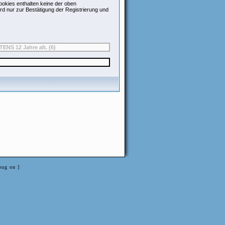
okies enthalten keine der oben
d nur zur Bestätigung der Registrierung und
bug on ]