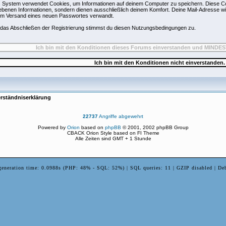
 System verwendet Cookies, um Informationen auf deinem Computer zu speichern. Diese Co
benen Informationen, sondern dienen ausschließlich deinem Komfort. Deine Mail-Adresse wir
um Versand eines neuen Passwortes verwandt.
das Abschließen der Registrierung stimmst du diesen Nutzungsbedingungen zu.
rständniserklärung
22737
Angriffe abgewehrt
Powered by
Orion
based on
phpBB
© 2001, 2002 phpBB Group
CBACK Orion Style based on FI Theme
Alle Zeiten sind GMT + 1 Stunde
generation time: 0.0988s (PHP: 48% - SQL: 52%) | SQL queries: 11 | GZIP disabled | De