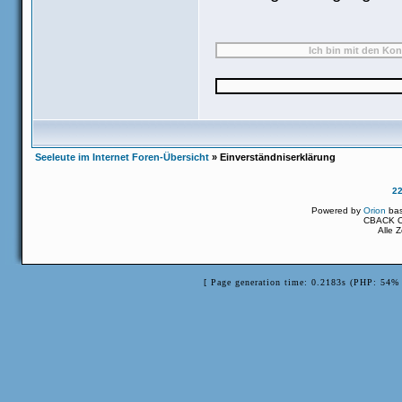
Seeleute im Internet Foren-Übersicht
» Einverständniserklärung
2
Powered by
Orion
ba
CBACK Or
Alle 
[ Page generation time: 0.2183s (PHP: 54% 