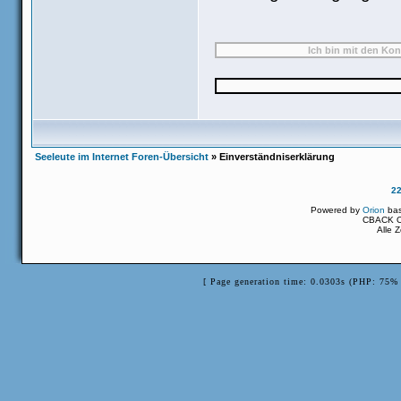
Seeleute im Internet Foren-Übersicht
» Einverständniserklärung
2
Powered by
Orion
ba
CBACK Or
Alle 
[ Page generation time: 0.0303s (PHP: 75% 