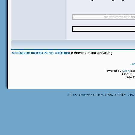
Seeleute im Internet Foren-Übersicht
» Einverständniserklärung
2
Powered by
Orion
ba
CBACK Or
Alle 
[ Page generation time: 0.2861s (PHP: 74% 