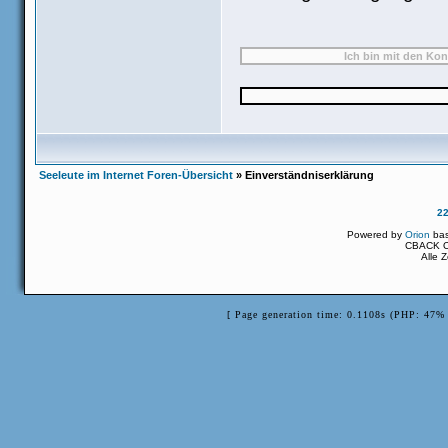
Seeleute im Internet Foren-Übersicht
» Einverständniserklärung
2
Powered by
Orion
ba
CBACK Or
Alle 
[ Page generation time: 0.1108s (PHP: 47% 