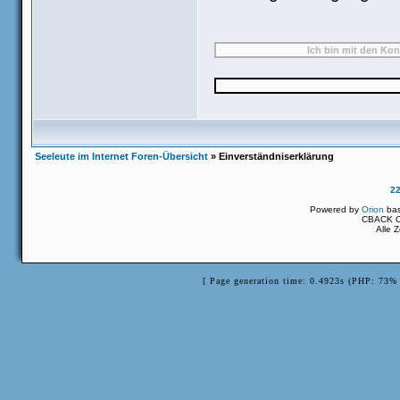
Seeleute im Internet Foren-Übersicht
» Einverständniserklärung
2
Powered by
Orion
ba
CBACK Or
Alle 
[ Page generation time: 0.4923s (PHP: 73% 