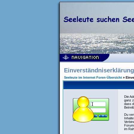
Einverständniserklärung
Seeleute im Internet Foren-Übersicht
» Einve
Die Ad
ganz z
dass d
Betrei
Du ver
Inhalt
Verbin
Forums
im Rah