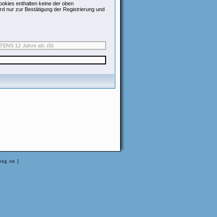
okies enthalten keine der oben
d nur zur Bestätigung der Registrierung und
bug on ]