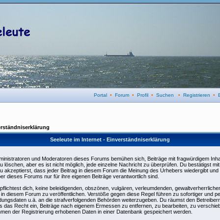
Portal
•
Forum
•
Profil
•
Suchen
•
Registrieren
•
rständniserklärung
Seeleute im Internet - Einverständniserklärung
ministratoren und Moderatoren dieses Forums bemühen sich, Beiträge mit fragwürdigem Inhal
u löschen, aber es ist nicht möglich, jede einzelne Nachricht zu überprüfen. Du bestätigst m
u akzeptierst, dass jeder Beitrag in diesem Forum die Meinung des Urhebers wiedergibt und
ber dieses Forums nur für ihre eigenen Beiträge verantwortlich sind.
pflichtest dich, keine beleidigenden, obszönen, vulgären, verleumdenden, gewaltverherrlic
e in diesem Forum zu veröffentlichen. Verstöße gegen diese Regel führen zu sofortiger und p
dungsdaten u.ä. an die strafverfolgenden Behörden weiterzugeben. Du räumst den Betreiber
 das Recht ein, Beiträge nach eigenem Ermessen zu entfernen, zu bearbeiten, zu verschieb
men der Registrierung erhobenen Daten in einer Datenbank gespeichert werden.