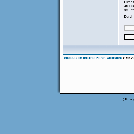
Dieses
angege
ggf. z
Durch 
Seeleute im Internet Foren-Übersicht
» Einve
[ Page 