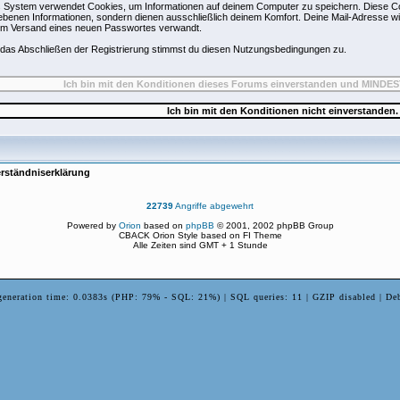
 System verwendet Cookies, um Informationen auf deinem Computer zu speichern. Diese Co
benen Informationen, sondern dienen ausschließlich deinem Komfort. Deine Mail-Adresse wir
um Versand eines neuen Passwortes verwandt.
das Abschließen der Registrierung stimmst du diesen Nutzungsbedingungen zu.
rständniserklärung
22739
Angriffe abgewehrt
Powered by
Orion
based on
phpBB
© 2001, 2002 phpBB Group
CBACK Orion Style based on FI Theme
Alle Zeiten sind GMT + 1 Stunde
generation time: 0.0383s (PHP: 79% - SQL: 21%) | SQL queries: 11 | GZIP disabled | De