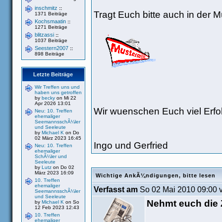
inschmitz
::
Tragt Euch bitte auch in der Mu
1371 Beiträge
Kochsmaatin
::
1271 Beiträge
blitzassi
::
1037 Beiträge
Seestern2007
::
898 Beiträge
Letzte Beiträge
Wir Treffen uns und
haben uns getroffen
by
becky
on Mi 22
Apr 2026 13:01
Wir wuenschen Euch viel Erfo
Neu: 10. Treffen
ehemaliger
SeemannsschÃ¼ler
und Seeleute
by
Michael K
on Do
02 März 2023 16:45
Ingo und Gerfried
Neu: 10. Treffen
ehemaliger
SchÃ¼ler und
Seeleute
by
Lutz
on Do 02
März 2023 16:09
Wichtige AnkÃ¼ndigungen, bitte lesen
10. Treffen
ehemaliger
Verfasst am
So 02 Mai 2010 09:00 
SeemannsschÃ¼ler
und Seeleute
Nehmt euch die Z
by
Michael K
on So
12 Feb 2023 12:43
10. Treffen
ehemaliger