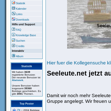
Statistik
Kalender
Links
Downloads
Hilfe und Support
FAQ
Knowledge Base
Suchen
Credits
Interaktiv
Album
Hier fuer die Kollegensuche kl
Statistik
Seeleute.net jetzt 
Wir haben
3639
registrierte Benutzer.
Der neueste Benutzer ist
Alwinmrk
.
Unsere Benutzer haben
insgesamt
39360
Beiträge geschrieben. Es
gibt
3001
Themen.
Damit wir noch mehr Seeleute
Gruppe angelegt. Wir freuen u
Top Poster
Pit
::
2004 Beiträge