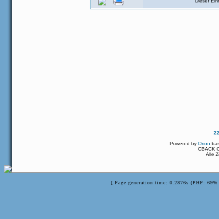
Dieser Ei
2
Powered by
Orion
ba
CBACK Or
Alle 
[ Page generation time: 0.2876s (PHP: 69% 