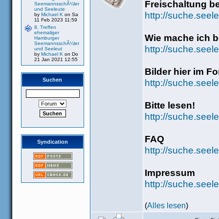
Freischaltung b
SeemannsschÃ¼ler
und Seeleute
http://suche.seel
by
Michael K
on Sa
11 Feb 2023 11:59
8. Treffen
ehemaliger
Wie mache ich be
Hamburger
SeemannsschÃ¼ler
http://suche.see
und Seeleut
by
Michael K
on Do
21 Jan 2021 12:55
Bilder hier im F
Suchen
http://suche.seel
Bitte lesen!
http://suche.seel
FAQ
Syndication
http://suche.seel
Impressum
http://suche.see
(
Alles lesen
)