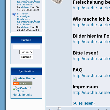
Freischaltung b
SeemannsschÃ¼ler
und Seeleute
http://suche.seel
by
Michael K
on Sa
11 Feb 2023 11:59
8. Treffen
ehemaliger
Wie mache ich be
Hamburger
SeemannsschÃ¼ler
http://suche.see
und Seeleut
by
Michael K
on Do
21 Jan 2021 12:55
Bilder hier im F
Suchen
http://suche.seel
Bitte lesen!
http://suche.seel
FAQ
Syndication
http://suche.seel
Impressum
http://suche.see
(
Alles lesen
)