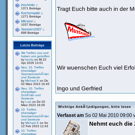
inschmitz
::
Tragt Euch bitte auch in der Mu
1371 Beiträge
Kochsmaatin
::
1271 Beiträge
blitzassi
::
1037 Beiträge
Seestern2007
::
898 Beiträge
Letzte Beiträge
Wir Treffen uns und
haben uns getroffen
by
becky
on Mi 22
Apr 2026 13:01
Wir wuenschen Euch viel Erfo
Neu: 10. Treffen
ehemaliger
SeemannsschÃ¼ler
und Seeleute
by
Michael K
on Do
02 März 2023 16:45
Ingo und Gerfried
Neu: 10. Treffen
ehemaliger
SchÃ¼ler und
Seeleute
by
Lutz
on Do 02
März 2023 16:09
Wichtige AnkÃ¼ndigungen, bitte lesen
10. Treffen
ehemaliger
Verfasst am
So 02 Mai 2010 09:00 
SeemannsschÃ¼ler
und Seeleute
Nehmt euch die Z
by
Michael K
on So
12 Feb 2023 12:43
10. Treffen
ehemaliger