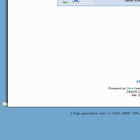
Dieser Ei
2
Powered by
Orion
ba
CBACK Or
Alle 
[ Page generation time: 0.1182s (PHP: 70% 