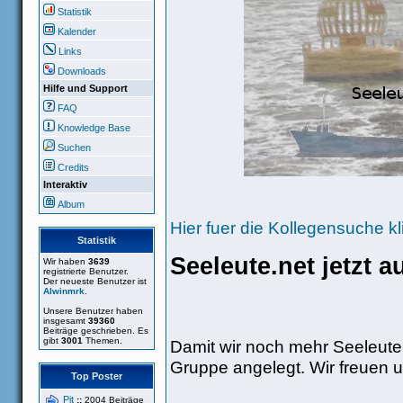
Statistik
Kalender
Links
Downloads
Hilfe und Support
FAQ
Knowledge Base
Suchen
Credits
Interaktiv
Album
Hier fuer die Kollegensuche kl
Statistik
Seeleute.net jetzt 
Wir haben
3639
registrierte Benutzer.
Der neueste Benutzer ist
Alwinmrk
.
Unsere Benutzer haben
insgesamt
39360
Beiträge geschrieben. Es
gibt
3001
Themen.
Damit wir noch mehr Seeleute
Gruppe angelegt. Wir freuen u
Top Poster
Pit
::
2004 Beiträge