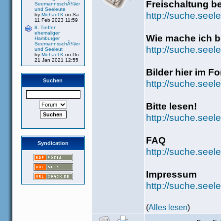
Freischaltung b
SeemannsschÃ¼ler
und Seeleute
http://suche.seel
by
Michael K
on Sa
11 Feb 2023 11:59
8. Treffen
ehemaliger
Wie mache ich be
Hamburger
SeemannsschÃ¼ler
http://suche.see
und Seeleut
by
Michael K
on Do
21 Jan 2021 12:55
Bilder hier im F
Suchen
http://suche.seel
Bitte lesen!
http://suche.seel
FAQ
Syndication
http://suche.seel
Impressum
http://suche.see
(
Alles lesen
)