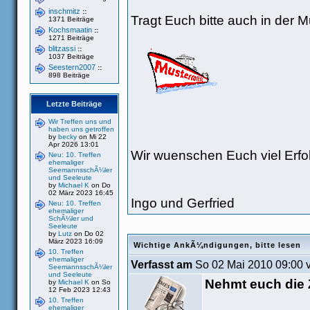
inschmitz
::
Tragt Euch bitte auch in der Mu
1371 Beiträge
Kochsmaatin
::
1271 Beiträge
blitzassi
::
1037 Beiträge
Seestern2007
::
898 Beiträge
Letzte Beiträge
Wir Treffen uns und
haben uns getroffen
by
becky
on Mi 22
Apr 2026 13:01
Wir wuenschen Euch viel Erfo
Neu: 10. Treffen
ehemaliger
SeemannsschÃ¼ler
und Seeleute
by
Michael K
on Do
02 März 2023 16:45
Ingo und Gerfried
Neu: 10. Treffen
ehemaliger
SchÃ¼ler und
Seeleute
by
Lutz
on Do 02
März 2023 16:09
Wichtige AnkÃ¼ndigungen, bitte lesen
10. Treffen
ehemaliger
Verfasst am
So 02 Mai 2010 09:00 
SeemannsschÃ¼ler
und Seeleute
Nehmt euch die Z
by
Michael K
on So
12 Feb 2023 12:43
10. Treffen
ehemaliger