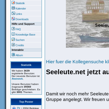
Statistik
Kalender
Links
Downloads
Hilfe und Support
FAQ
Knowledge Base
Suchen
Credits
Interaktiv
Album
Hier fuer die Kollegensuche kl
Statistik
Seeleute.net jetzt 
Wir haben
3639
registrierte Benutzer.
Der neueste Benutzer ist
Alwinmrk
.
Unsere Benutzer haben
insgesamt
39360
Beiträge geschrieben. Es
gibt
3001
Themen.
Damit wir noch mehr Seeleute
Gruppe angelegt. Wir freuen u
Top Poster
Pit
::
2004 Beiträge