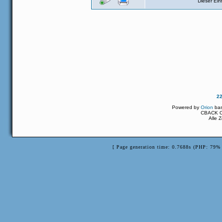
Dieser Ei
2
Powered by
Orion
ba
CBACK Or
Alle 
[ Page generation time: 0.7688s (PHP: 79% 