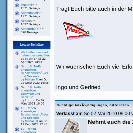
inschmitz
::
Tragt Euch bitte auch in der Mu
1371 Beiträge
Kochsmaatin
::
1271 Beiträge
blitzassi
::
1037 Beiträge
Seestern2007
::
898 Beiträge
Letzte Beiträge
Wir Treffen uns und
haben uns getroffen
by
becky
on Mi 22
Apr 2026 13:01
Wir wuenschen Euch viel Erfo
Neu: 10. Treffen
ehemaliger
SeemannsschÃ¼ler
und Seeleute
by
Michael K
on Do
02 März 2023 16:45
Ingo und Gerfried
Neu: 10. Treffen
ehemaliger
SchÃ¼ler und
Seeleute
by
Lutz
on Do 02
März 2023 16:09
Wichtige AnkÃ¼ndigungen, bitte lesen
10. Treffen
ehemaliger
Verfasst am
So 02 Mai 2010 09:00 
SeemannsschÃ¼ler
und Seeleute
Nehmt euch die Z
by
Michael K
on So
12 Feb 2023 12:43
10. Treffen
ehemaliger