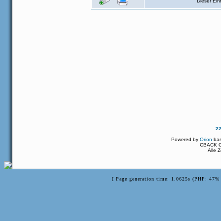
Dieser Ei
2
Powered by
Orion
ba
CBACK Or
Alle 
[ Page generation time: 1.0625s (PHP: 47% 