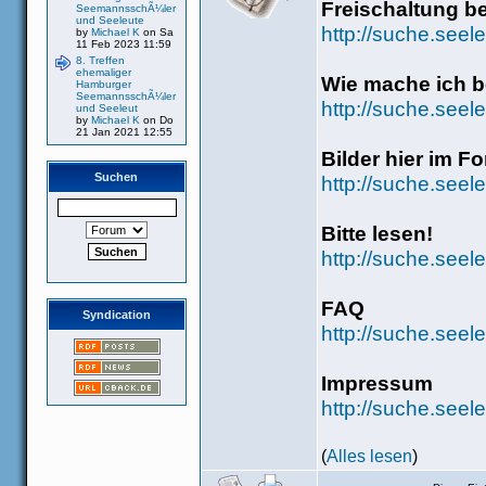
Freischaltung b
SeemannsschÃ¼ler
und Seeleute
http://suche.seel
by
Michael K
on Sa
11 Feb 2023 11:59
8. Treffen
ehemaliger
Wie mache ich be
Hamburger
SeemannsschÃ¼ler
http://suche.see
und Seeleut
by
Michael K
on Do
21 Jan 2021 12:55
Bilder hier im F
Suchen
http://suche.seel
Bitte lesen!
http://suche.seel
FAQ
Syndication
http://suche.seel
Impressum
http://suche.see
(
Alles lesen
)