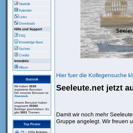
Statistik
Kalender
Links
Downloads
Hilfe und Support
FAQ
Knowledge Base
Suchen
Credits
Interaktiv
Album
Hier fuer die Kollegensuche kl
Statistik
Seeleute.net jetzt 
Wir haben
3639
registrierte Benutzer.
Der neueste Benutzer ist
Alwinmrk
.
Unsere Benutzer haben
insgesamt
39360
Beiträge geschrieben. Es
gibt
3001
Themen.
Damit wir noch mehr Seeleute
Gruppe angelegt. Wir freuen u
Top Poster
Pit
::
2004 Beiträge