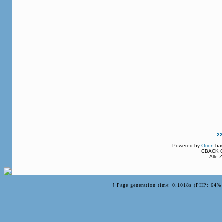
2
Powered by
Orion
ba
CBACK Or
Alle 
[ Page generation time: 0.1018s (PHP: 64% 