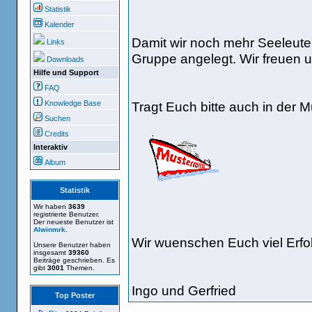
Statistik
Kalender
Damit wir noch mehr Seeleute
Links
Gruppe angelegt. Wir freuen u
Downloads
Hilfe und Support
FAQ
Tragt Euch bitte auch in der Mu
Knowledge Base
Suchen
Credits
Interaktiv
Album
Statistik
Wir haben
3639
registrierte Benutzer.
Der neueste Benutzer ist
Alwinmrk
.
Wir wuenschen Euch viel Erfo
Unsere Benutzer haben
insgesamt
39360
Beiträge geschrieben. Es
gibt
3001
Themen.
Ingo und Gerfried
Top Poster