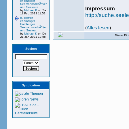
ehemaliger
SeemannsschÃ¼ler
Impressum
und Seeleute
by
Michael K
on Sa
11 Feb 2023 11:59
http://suche.see
8. Treffen
ehemaliger
Hamburger
(
Alles lesen
)
SeemannsschÃ¼ler
und Seeleut
by
Michael K
on Do
Dieser Ei
21 Jan 2021 12:55
Suchen
Syndication