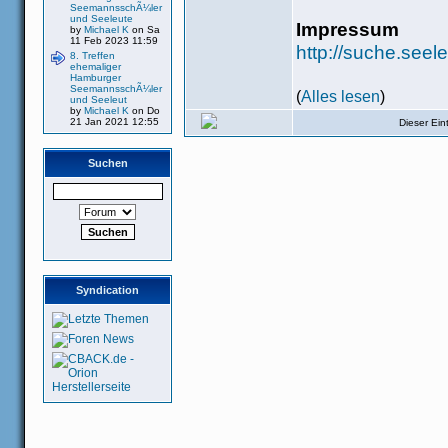
SeemannsschÃ¼ler
und Seeleute
Impressum
by
Michael K
on Sa
11 Feb 2023 11:59
http://suche.see
8. Treffen
ehemaliger
Hamburger
SeemannsschÃ¼ler
(
Alles lesen
)
und Seeleut
by
Michael K
on Do
21 Jan 2021 12:55
Dieser Ei
Suchen
Syndication