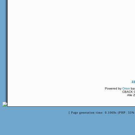
2
Powered by
Orion
ba
CBACK Or
Alle 
[ Page generation time: 0.1069s (PHP: 55% 