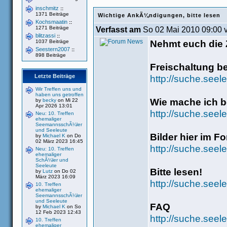
inschmitz
::
1371 Beiträge
Wichtige AnkÃ¼ndigungen, bitte lesen
Kochsmaatin
::
1271 Beiträge
Verfasst am
So 02 Mai 2010 09:00 
blitzassi
::
Nehmt euch die Z
1037 Beiträge
Seestern2007
::
898 Beiträge
Freischaltung b
Letzte Beiträge
http://suche.seel
Wir Treffen uns und
haben uns getroffen
Wie mache ich be
by
becky
on Mi 22
Apr 2026 13:01
http://suche.see
Neu: 10. Treffen
ehemaliger
SeemannsschÃ¼ler
und Seeleute
Bilder hier im F
by
Michael K
on Do
02 März 2023 16:45
http://suche.seel
Neu: 10. Treffen
ehemaliger
SchÃ¼ler und
Seeleute
Bitte lesen!
by
Lutz
on Do 02
März 2023 16:09
http://suche.seel
10. Treffen
ehemaliger
SeemannsschÃ¼ler
und Seeleute
FAQ
by
Michael K
on So
12 Feb 2023 12:43
http://suche.seel
10. Treffen
ehemaliger