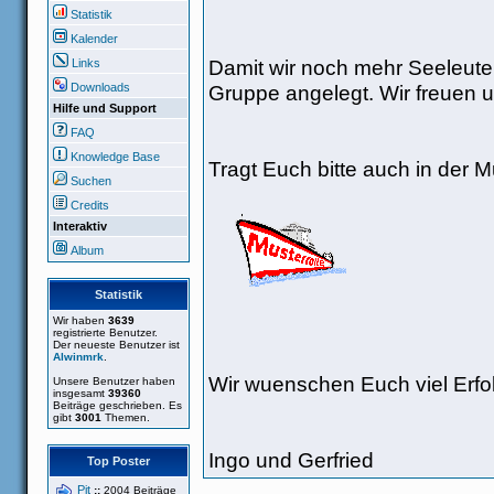
Statistik
Kalender
Damit wir noch mehr Seeleute
Links
Gruppe angelegt. Wir freuen u
Downloads
Hilfe und Support
FAQ
Knowledge Base
Tragt Euch bitte auch in der Mu
Suchen
Credits
Interaktiv
Album
Statistik
Wir haben
3639
registrierte Benutzer.
Der neueste Benutzer ist
Alwinmrk
.
Wir wuenschen Euch viel Erfo
Unsere Benutzer haben
insgesamt
39360
Beiträge geschrieben. Es
gibt
3001
Themen.
Ingo und Gerfried
Top Poster
Pit
::
2004 Beiträge