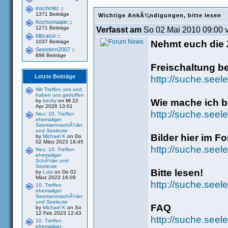
inschmitz
::
1371 Beiträge
Wichtige AnkÃ¼ndigungen, bitte lesen
Kochsmaatin
::
1271 Beiträge
Verfasst am
So 02 Mai 2010 09:00 
blitzassi
::
Nehmt euch die Z
1037 Beiträge
Seestern2007
::
898 Beiträge
Freischaltung b
Letzte Beiträge
http://suche.seel
Wir Treffen uns und
haben uns getroffen
Wie mache ich be
by
becky
on Mi 22
Apr 2026 13:01
http://suche.see
Neu: 10. Treffen
ehemaliger
SeemannsschÃ¼ler
und Seeleute
Bilder hier im F
by
Michael K
on Do
02 März 2023 16:45
http://suche.seel
Neu: 10. Treffen
ehemaliger
SchÃ¼ler und
Seeleute
Bitte lesen!
by
Lutz
on Do 02
März 2023 16:09
http://suche.seel
10. Treffen
ehemaliger
SeemannsschÃ¼ler
und Seeleute
FAQ
by
Michael K
on So
12 Feb 2023 12:43
http://suche.seel
10. Treffen
ehemaliger