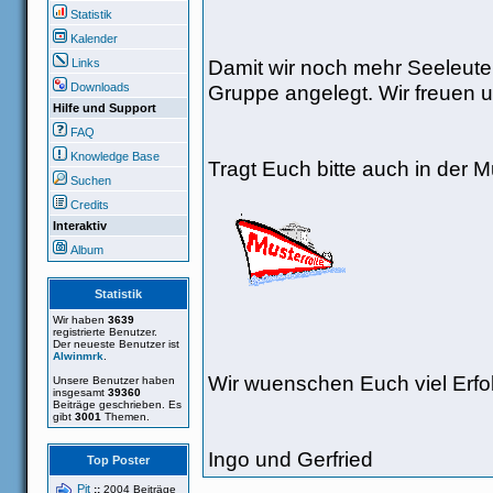
Statistik
Kalender
Damit wir noch mehr Seeleute
Links
Gruppe angelegt. Wir freuen u
Downloads
Hilfe und Support
FAQ
Knowledge Base
Tragt Euch bitte auch in der Mu
Suchen
Credits
Interaktiv
Album
Statistik
Wir haben
3639
registrierte Benutzer.
Der neueste Benutzer ist
Alwinmrk
.
Wir wuenschen Euch viel Erfo
Unsere Benutzer haben
insgesamt
39360
Beiträge geschrieben. Es
gibt
3001
Themen.
Ingo und Gerfried
Top Poster
Pit
::
2004 Beiträge