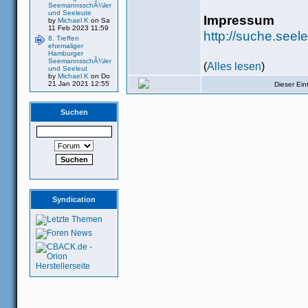
SeemannsschÃ¼ler
und Seeleute
Impressum
by
Michael K
on Sa
11 Feb 2023 11:59
http://suche.see
8. Treffen
ehemaliger
Hamburger
SeemannsschÃ¼ler
(
Alles lesen
)
und Seeleut
by
Michael K
on Do
21 Jan 2021 12:55
Dieser Ei
Suchen
Syndication