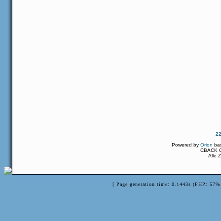
2
Powered by
Orion
ba
CBACK Or
Alle 
[ Page generation time: 0.1443s (PHP: 57% 