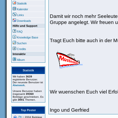
Statistik
Kalender
Damit wir noch mehr Seeleute
Links
Gruppe angelegt. Wir freuen u
Downloads
Hilfe und Support
FAQ
Knowledge Base
Tragt Euch bitte auch in der Mu
Suchen
Credits
Interaktiv
Album
Statistik
Wir haben
3639
registrierte Benutzer.
Der neueste Benutzer ist
Alwinmrk
.
Wir wuenschen Euch viel Erfo
Unsere Benutzer haben
insgesamt
39360
Beiträge geschrieben. Es
gibt
3001
Themen.
Ingo und Gerfried
Top Poster
Pit
::
2004 Beiträge