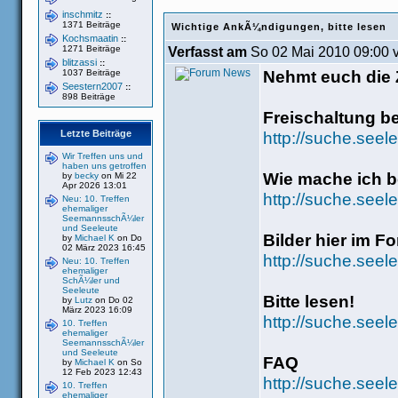
inschmitz
::
1371 Beiträge
Wichtige AnkÃ¼ndigungen, bitte lesen
Kochsmaatin
::
1271 Beiträge
Verfasst am
So 02 Mai 2010 09:00 
blitzassi
::
Nehmt euch die Z
1037 Beiträge
Seestern2007
::
898 Beiträge
Freischaltung b
Letzte Beiträge
http://suche.seel
Wir Treffen uns und
haben uns getroffen
Wie mache ich be
by
becky
on Mi 22
Apr 2026 13:01
http://suche.see
Neu: 10. Treffen
ehemaliger
SeemannsschÃ¼ler
und Seeleute
Bilder hier im F
by
Michael K
on Do
02 März 2023 16:45
http://suche.seel
Neu: 10. Treffen
ehemaliger
SchÃ¼ler und
Seeleute
Bitte lesen!
by
Lutz
on Do 02
März 2023 16:09
http://suche.seel
10. Treffen
ehemaliger
SeemannsschÃ¼ler
und Seeleute
FAQ
by
Michael K
on So
12 Feb 2023 12:43
http://suche.seel
10. Treffen
ehemaliger