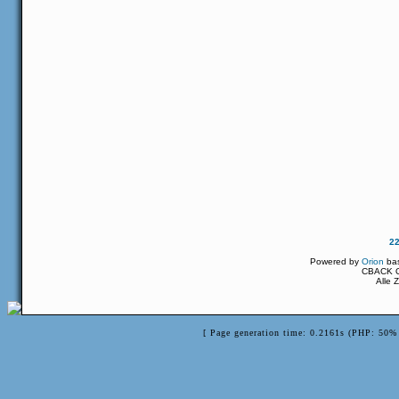
2
Powered by
Orion
ba
CBACK Or
Alle 
[ Page generation time: 0.2161s (PHP: 50% 