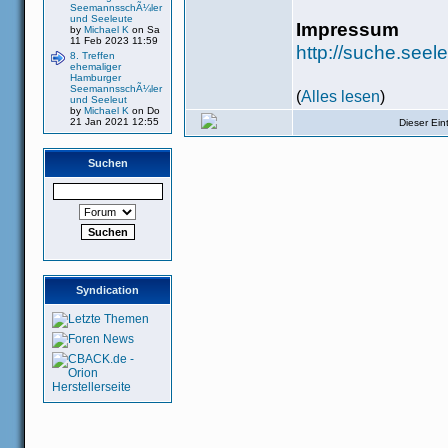
SeemannsschÃ¼ler
und Seeleute
Impressum
by
Michael K
on Sa
11 Feb 2023 11:59
http://suche.see
8. Treffen
ehemaliger
Hamburger
SeemannsschÃ¼ler
(
Alles lesen
)
und Seeleut
by
Michael K
on Do
21 Jan 2021 12:55
Dieser Ei
Suchen
Syndication