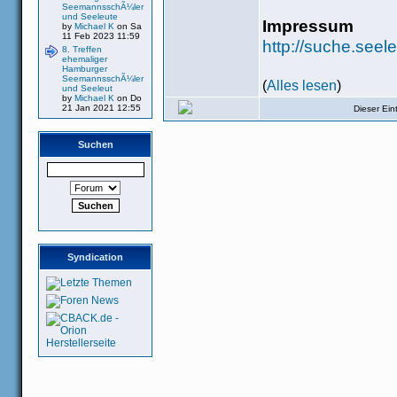
SeemannsschÃ¼ler
und Seeleute
Impressum
by
Michael K
on Sa
11 Feb 2023 11:59
http://suche.see
8. Treffen
ehemaliger
Hamburger
SeemannsschÃ¼ler
(
Alles lesen
)
und Seeleut
by
Michael K
on Do
21 Jan 2021 12:55
Dieser Ei
Suchen
Syndication