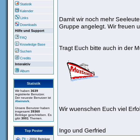
Statistik
Kalender
Damit wir noch mehr Seeleute
Links
Gruppe angelegt. Wir freuen u
Downloads
Hilfe und Support
FAQ
Knowledge Base
Tragt Euch bitte auch in der Mu
Suchen
Credits
Interaktiv
Album
Statistik
Wir haben
3639
registrierte Benutzer.
Der neueste Benutzer ist
Alwinmrk
.
Wir wuenschen Euch viel Erfo
Unsere Benutzer haben
insgesamt
39360
Beiträge geschrieben. Es
gibt
3001
Themen.
Ingo und Gerfried
Top Poster
Pit
::
2004 Beiträge