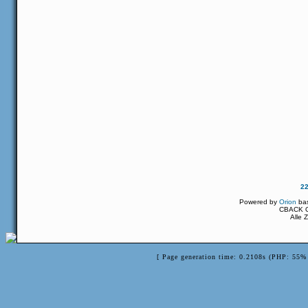
2
Powered by
Orion
ba
CBACK Or
Alle 
[ Page generation time: 0.2108s (PHP: 55% 