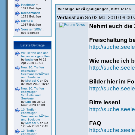
inschmitz
::
1371 Beiträge
Wichtige AnkÃ¼ndigungen, bitte lesen
Kochsmaatin
::
1271 Beiträge
Verfasst am
So 02 Mai 2010 09:00 
blitzassi
::
Nehmt euch die Z
1037 Beiträge
Seestern2007
::
898 Beiträge
Freischaltung b
Letzte Beiträge
http://suche.seel
Wir Treffen uns und
haben uns getroffen
Wie mache ich be
by
becky
on Mi 22
Apr 2026 13:01
http://suche.see
Neu: 10. Treffen
ehemaliger
SeemannsschÃ¼ler
und Seeleute
Bilder hier im F
by
Michael K
on Do
02 März 2023 16:45
http://suche.seel
Neu: 10. Treffen
ehemaliger
SchÃ¼ler und
Seeleute
Bitte lesen!
by
Lutz
on Do 02
März 2023 16:09
http://suche.seel
10. Treffen
ehemaliger
SeemannsschÃ¼ler
und Seeleute
FAQ
by
Michael K
on So
12 Feb 2023 12:43
http://suche.seel
10. Treffen
ehemaliger