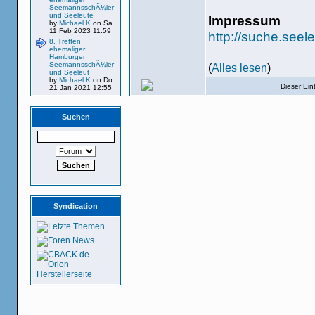
SeemannsschÃ¼ler
und Seeleute
Impressum
by
Michael K
on Sa
11 Feb 2023 11:59
http://suche.see
8. Treffen
ehemaliger
Hamburger
SeemannsschÃ¼ler
(
Alles lesen
)
und Seeleut
by
Michael K
on Do
Dieser Ei
21 Jan 2021 12:55
Suchen
Syndication