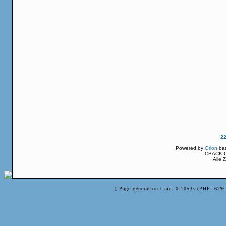
2
Powered by
Orion
ba
CBACK Or
Alle 
[ Page generation time: 0.1053s (PHP: 62% 