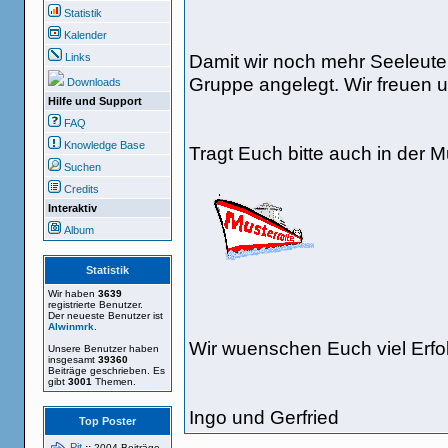
Statistik
Kalender
Damit wir noch mehr Seeleute
Links
Gruppe angelegt. Wir freuen u
Downloads
Hilfe und Support
FAQ
Knowledge Base
Tragt Euch bitte auch in der Mu
Suchen
Credits
Interaktiv
Album
Statistik
Wir haben
3639
registrierte Benutzer.
Der neueste Benutzer ist
Alwinmrk
.
Wir wuenschen Euch viel Erfo
Unsere Benutzer haben
insgesamt
39360
Beiträge geschrieben. Es
gibt
3001
Themen.
Ingo und Gerfried
Top Poster
Pit
::
2004 Beiträge