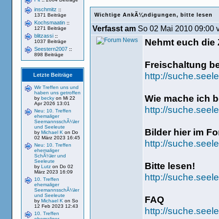
inschmitz
::
Wichtige AnkÃ¼ndigungen, bitte lesen
1371 Beiträge
Kochsmaatin
::
Verfasst am
So 02 Mai 2010 09:00 
1271 Beiträge
blitzassi
::
Nehmt euch die Z
1037 Beiträge
Seestern2007
::
898 Beiträge
Freischaltung b
http://suche.seel
Letzte Beiträge
Wir Treffen uns und
haben uns getroffen
Wie mache ich be
by
becky
on Mi 22
Apr 2026 13:01
http://suche.see
Neu: 10. Treffen
ehemaliger
SeemannsschÃ¼ler
und Seeleute
Bilder hier im F
by
Michael K
on Do
02 März 2023 16:45
http://suche.seel
Neu: 10. Treffen
ehemaliger
SchÃ¼ler und
Seeleute
Bitte lesen!
by
Lutz
on Do 02
März 2023 16:09
http://suche.seel
10. Treffen
ehemaliger
SeemannsschÃ¼ler
und Seeleute
FAQ
by
Michael K
on So
12 Feb 2023 12:43
http://suche.seel
10. Treffen
ehemaliger