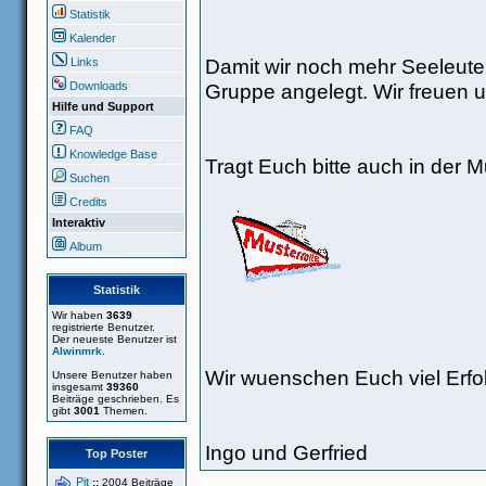
Statistik
Kalender
Damit wir noch mehr Seeleute
Links
Gruppe angelegt. Wir freuen u
Downloads
Hilfe und Support
FAQ
Knowledge Base
Tragt Euch bitte auch in der Mu
Suchen
Credits
Interaktiv
Album
Statistik
Wir haben
3639
registrierte Benutzer.
Der neueste Benutzer ist
Alwinmrk
.
Wir wuenschen Euch viel Erfo
Unsere Benutzer haben
insgesamt
39360
Beiträge geschrieben. Es
gibt
3001
Themen.
Ingo und Gerfried
Top Poster
Pit
::
2004 Beiträge