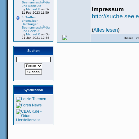
SeemannsschÃ¼ler
und Seeleute
Impressum
by
Michael K
on Sa
11 Feb 2023 11:59
http://suche.see
8. Treffen
ehemaliger
Hamburger
SeemannsschÃ¼ler
(
Alles lesen
)
und Seeleut
by
Michael K
on Do
21 Jan 2021 12:55
Dieser Ei
Suchen
Syndication