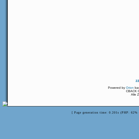
2
Powered by
Orion
ba
CBACK Or
Alle 
[ Page generation time: 0.201s (PHP: 62% 