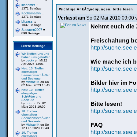
inschmitz
::
1371 Beiträge
Wichtige AnkÃ¼ndigungen, bitte lesen
Kochsmaatin
::
1271 Beiträge
Verfasst am
So 02 Mai 2010 09:00 
blitzassi
::
Nehmt euch die Z
1037 Beiträge
Seestern2007
::
898 Beiträge
Freischaltung b
Letzte Beiträge
http://suche.seel
Wir Treffen uns und
haben uns getroffen
Wie mache ich be
by
becky
on Mi 22
Apr 2026 13:01
http://suche.see
Neu: 10. Treffen
ehemaliger
SeemannsschÃ¼ler
und Seeleute
Bilder hier im F
by
Michael K
on Do
02 März 2023 16:45
http://suche.seel
Neu: 10. Treffen
ehemaliger
SchÃ¼ler und
Seeleute
Bitte lesen!
by
Lutz
on Do 02
März 2023 16:09
http://suche.seel
10. Treffen
ehemaliger
SeemannsschÃ¼ler
und Seeleute
FAQ
by
Michael K
on So
12 Feb 2023 12:43
http://suche.seel
10. Treffen
ehemaliger