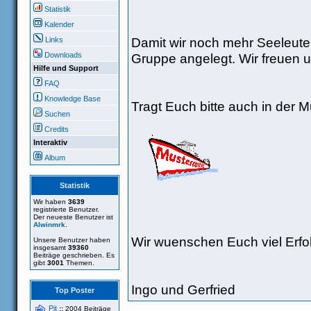
Statistik
Kalender
Damit wir noch mehr Seeleute
Links
Gruppe angelegt. Wir freuen u
Downloads
Hilfe und Support
FAQ
Knowledge Base
Tragt Euch bitte auch in der Mu
Suchen
Credits
Interaktiv
Album
Statistik
Wir haben
3639
registrierte Benutzer.
Der neueste Benutzer ist
Alwinmrk
.
Wir wuenschen Euch viel Erfo
Unsere Benutzer haben
insgesamt
39360
Beiträge geschrieben. Es
gibt
3001
Themen.
Ingo und Gerfried
Top Poster
Pit
::
2004 Beiträge