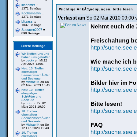
inschmitz
::
1371 Beiträge
Wichtige AnkÃ¼ndigungen, bitte lesen
Kochsmaatin
::
1271 Beiträge
Verfasst am
So 02 Mai 2010 09:00 
blitzassi
::
Nehmt euch die Z
1037 Beiträge
Seestern2007
::
898 Beiträge
Freischaltung b
Letzte Beiträge
http://suche.seel
Wir Treffen uns und
haben uns getroffen
Wie mache ich be
by
becky
on Mi 22
Apr 2026 13:01
http://suche.see
Neu: 10. Treffen
ehemaliger
SeemannsschÃ¼ler
und Seeleute
Bilder hier im F
by
Michael K
on Do
02 März 2023 16:45
http://suche.seel
Neu: 10. Treffen
ehemaliger
SchÃ¼ler und
Seeleute
Bitte lesen!
by
Lutz
on Do 02
März 2023 16:09
http://suche.seel
10. Treffen
ehemaliger
SeemannsschÃ¼ler
und Seeleute
FAQ
by
Michael K
on So
12 Feb 2023 12:43
http://suche.seel
10. Treffen
ehemaliger