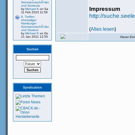
SeemannsschÃ¼ler
und Seeleute
Impressum
by
Michael K
on Sa
11 Feb 2023 11:59
http://suche.see
8. Treffen
ehemaliger
Hamburger
SeemannsschÃ¼ler
(
Alles lesen
)
und Seeleut
by
Michael K
on Do
21 Jan 2021 12:55
Dieser Ei
Suchen
Syndication