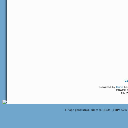
2
Powered by
Orion
ba
CBACK Or
Alle 
[ Page generation time: 0.1593s (PHP: 62% 