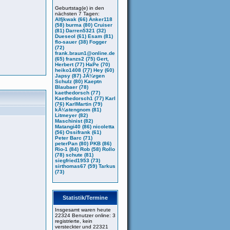
Geburtstag(e) in den
nächsten 7 Tagen:
Alfjkwak (66)
Anker118
(58)
burma (80)
Cruiser
(81)
Darren5321 (32)
Dueseol (61)
Esam (81)
flo-sauer (38)
Fogger
(72)
frank.braun1@online.de
(65)
franzs2 (75)
Gert,
Herbert (77)
HaPe (70)
heiko1408 (77)
Hey (60)
Japsy (87)
JÃ¼rgen
Schulz (80)
Kaeptn
Blaubaer (78)
kaethedorsch (77)
Kaethedorsch1 (77)
Karl
(76)
KarlMartin (79)
kÃ¼stengnom (81)
Litmeyer (82)
Maschinist (82)
Matangi40 (86)
nicoletta
(56)
Ossifrank (61)
Peter Barc (71)
peterPan (80)
PKB (86)
Rio-1 (84)
Rob (58)
Rollo
(78)
schute (81)
siegfried1953 (73)
sirthomas67 (59)
Tarkus
(73)
Statistik/Termine
Insgesamt waren heute
22324 Benutzer online: 3
registrierte, kein
versteckter und 22321