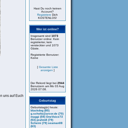
Hast Du noch keinen
Account?
Registriere
Dich
KOSTENLOS!
Wer ist online?
Insgesamt sind
1073
Benutzer online: Kein
registrierter, kein
versteckter und 1073
Gäste.
Registrierte Benutzer:
Keine
[
Gesamte Liste
anzeigen
]
Der Rekord liegt bei
2944
Benutzern am Mo 03 Aug
2026 07:08.
en uns auf Euch
Geburtstag
Geburtstag(e) heute:
blackdog (80)
g.scholtz@arcor.de (70)
maggi (59)
OneVoice73
(53)
prahm8 (79)
Scheini (79)
seaman08
(63)