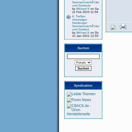
SeemannsschÃ¼ler
und Seeleute
by
Michael K
on Sa
11 Feb 2023 11:59
8. Treffen
ehemaliger
Hamburger
SeemannsschÃ¼ler
und Seeleut
by
Michael K
on Do
21 Jan 2021 12:55
Suchen
Syndication