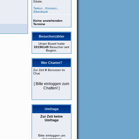
Gäste.
Tarkus
,
Kosmos
,
Silverback
Keine anstehenden
Termine
Besucherzähler
Unser Board hatte
33196149
Besucher seit
Beginn.
Wer Chattet?
Zur Zeit
0
Benutzer im
Chat
[ Bitte einloggen zum
Chatten! ]
Umfrage
Zur Zeit keine
Umfrage
Bitte einloggen um
abzustimmen!