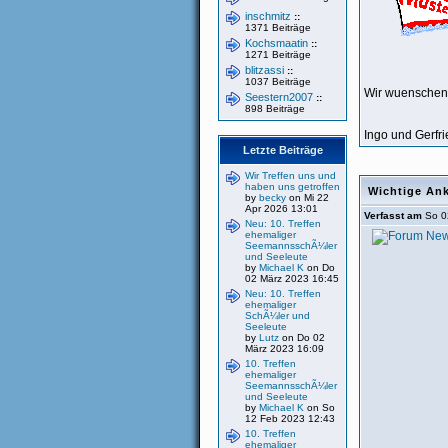
inschmitz
::
1371 Beiträge
Kochsmaatin
::
1271 Beiträge
blitzassi
::
1037 Beiträge
Wir wuenschen 
Seestern2007
::
898 Beiträge
Ingo und Gerfri
Letzte Beiträge
Wir Treffen uns und
haben uns getroffen
Wichtige An
by
becky
on Mi 22
Apr 2026 13:01
Verfasst am
So 0
Neu: 10. Treffen
ehemaliger
SeemannsschÃ¼ler
und Seeleute
by
Michael K
on Do
02 März 2023 16:45
Neu: 10. Treffen
ehemaliger
SchÃ¼ler und
Seeleute
by
Lutz
on Do 02
März 2023 16:09
10. Treffen
ehemaliger
SeemannsschÃ¼ler
und Seeleute
by
Michael K
on So
12 Feb 2023 12:43
10. Treffen
ehemaliger