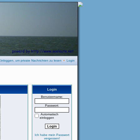
Einloggen, um private Nachrichten zu lesen
•
Login
Login
Benutzername:
Passwort:
Automatisch
einloggen
Ich habe mein Passwort
vergessen!