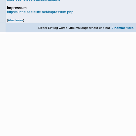
Impressum
http://suche.seeleute.net/impressum.php
(
Alles lesen
)
Dieser Eintrag wurde
388
mal angeschaut und hat
0 Kommentare
.