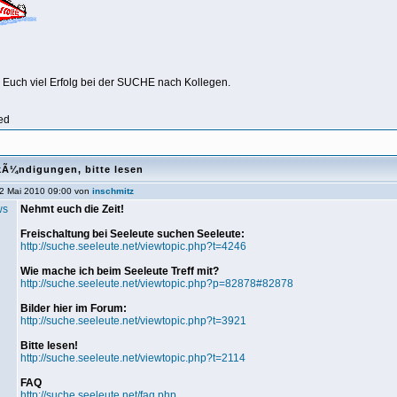
Euch viel Erfolg bei der SUCHE nach Kollegen.
ed
kÃ¼ndigungen, bitte lesen
2 Mai 2010 09:00 von
inschmitz
Nehmt euch die Zeit!
Freischaltung bei Seeleute suchen Seeleute:
http://suche.seeleute.net/viewtopic.php?t=4246
Wie mache ich beim Seeleute Treff mit?
http://suche.seeleute.net/viewtopic.php?p=82878#82878
Bilder hier im Forum:
http://suche.seeleute.net/viewtopic.php?t=3921
Bitte lesen!
http://suche.seeleute.net/viewtopic.php?t=2114
FAQ
http://suche.seeleute.net/faq.php