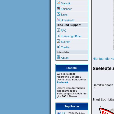
Statistik
Kalender
Links
Downloads
Hilfe und Support
FAQ
Knowledge Base
Suchen
Credits
Interaktiv
Album
Hier fuer die K
Seeleute.
Statistik
Wir haben
3639
registrierte Benutzer.
Der neueste Benutzer ist
Alwinmrk
.
Damit wir noch
Unsere Benutzer haben
:-)
insgesamt
39360
Beiträge geschrieben. Es
gibt
3001
Themen.
Tragt Euch bitte
Top Poster
Pit
::
2004 Beiträge