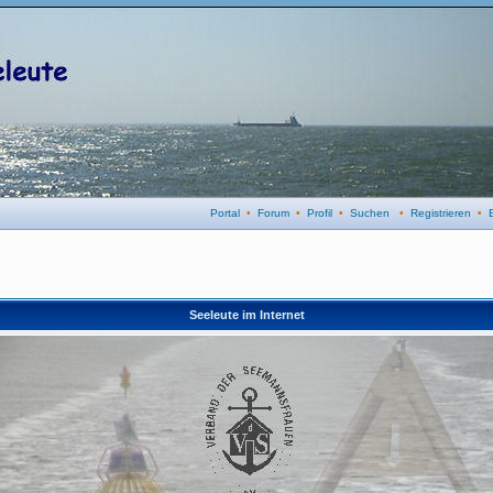
Portal
•
Forum
•
Profil
•
Suchen
•
Registrieren
•
Seeleute im Internet