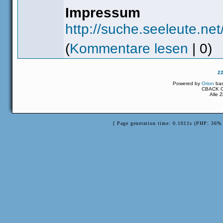
Impressum
http://suche.seeleute.ne
(
Kommentare lesen
| 0)
2
Powered by
Orion
ba
CBACK Or
Alle 
[ Page generation time: 0.1011s (PHP: 36% 