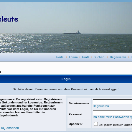
Portal
•
Forum
•
Profil
•
Suchen
•
Registrieren
•
n
Login
Gib bitte deinen Benutzernamen und dein Passwort ein, um dich einzuloggen!
gen musst Du registriert sein. Registrieren
e Sekunden und ist kostenlos. Registrierten
Benutzername:
 außerdem zusätzliche Funktionen zur
Registrieren
 Prüfe vor dem Login, ob Du mit unseren
rstanden bist und lies bitte die
Passwort:
Regeln durch.
Ich habe mein Passwort ver
Optionen:
Bei jedem Besuch autom
FAQ ansehen