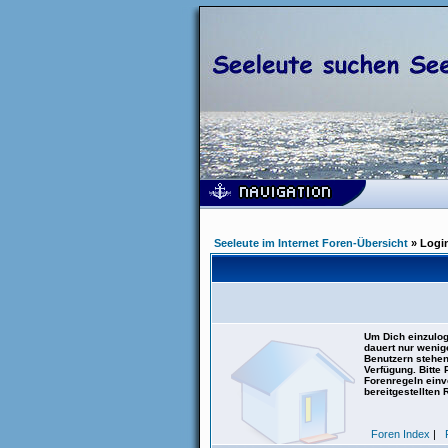
Seeleute im Internet Foren-Übersicht
» Logi
Um Dich einzulog
dauert nur wenig
Benutzern stehen
Verfügung. Bitte
Forenregeln einve
bereitgestellten 
Foren Index
|