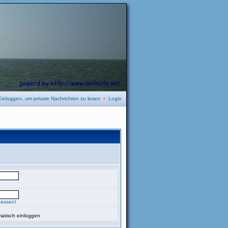
Einloggen, um private Nachrichten zu lesen
•
Login
gessen!
atisch einloggen