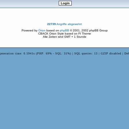
22739
Angriffe abgewehrt
Powered by
Orion
based on
phpBB
© 2001, 2002 phpBB Group
CBACK Orion Style based on FI Theme
Alle Zeiten sind GMT + 1 Stunde
generation time: 0.5941s (PHP: 69% - SQL: 31%) | SQL queries: 13 | GZIP disabled | De